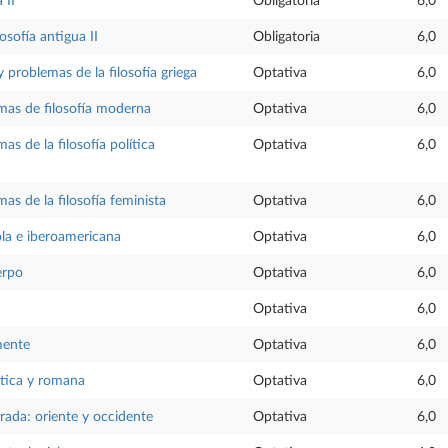
 II
Obligatoria
6,0
losofía antigua II
Obligatoria
6,0
y problemas de la filosofía griega
Optativa
6,0
mas de filosofía moderna
Optativa
6,0
as de la filosofía política
Optativa
6,0
as de la filosofía feminista
Optativa
6,0
ola e iberoamericana
Optativa
6,0
erpo
Optativa
6,0
Optativa
6,0
mente
Optativa
6,0
ística y romana
Optativa
6,0
rada: oriente y occidente
Optativa
6,0