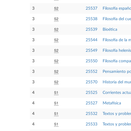
S2
3
25537
Filosofía españ
S2
3
25538
Filosofía del cu
S2
3
25539
Bioética
S2
3
25544
Filosofía de la 
S2
3
25549
Filosofía helen
S2
3
25550
Filosofía compa
S2
3
25552
Pensamiento po
S2
3
25570
Historia del mu
S1
4
25525
Corrientes actual
S1
4
25527
Metafísica
S1
4
25532
Textos y problem
S1
4
25533
Textos y proble