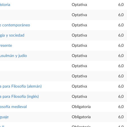
istoria
Optativa
6,0
Optativa
6,0
rte contemporáneo
Optativa
6,0
ogía y sociedad
Optativa
6,0
resente
Optativa
6,0
sulmán y judío
Optativa
6,0
Optativa
6,0
Optativa
6,0
para Filosofía (alemán)
Optativa
6,0
para Filosofía (inglés)
Optativa
6,0
ilosofía medieval
Obligatoria
6,0
nguaje
Obligatoria
6,0