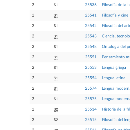
S1
2
25536
Filosofía de la h
S1
2
25541
Filosofía y cine
S1
2
25542
Filosofía del a
S1
2
25543
Ciencia, tecnol
S1
2
25548
Ontología del p
S1
2
25551
Pensamiento mu
S1
2
25553
Lengua griega
S1
2
25554
Lengua latina
S1
2
25574
Lengua moderna 
S1
2
25575
Lengua moderna 
S2
2
25514
Historia de la f
S2
2
25515
Filosofía del le
S2