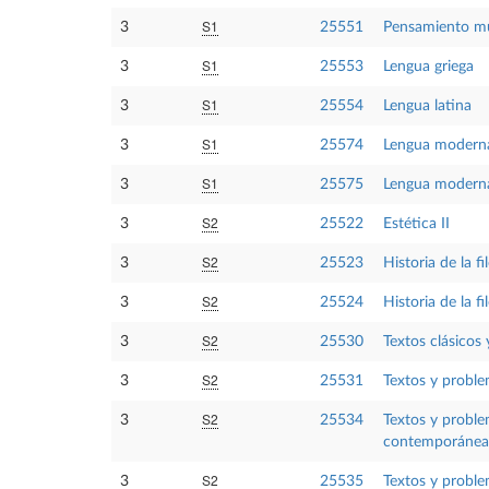
S1
3
25551
Pensamiento mu
S1
3
25553
Lengua griega
S1
3
25554
Lengua latina
S1
3
25574
Lengua moderna 
S1
3
25575
Lengua moderna 
S2
3
25522
Estética II
S2
3
25523
Historia de la f
S2
3
25524
Historia de la fi
S2
3
25530
Textos clásicos 
S2
3
25531
Textos y proble
S2
3
25534
Textos y problem
contemporánea
S2
3
25535
Textos y problem