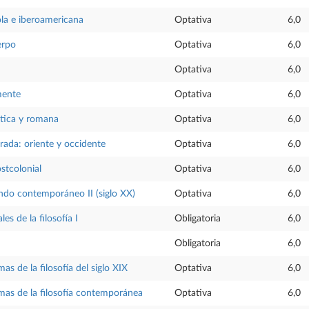
ola e iberoamericana
Optativa
6,0
erpo
Optativa
6,0
Optativa
6,0
mente
Optativa
6,0
ística y romana
Optativa
6,0
rada: oriente y occidente
Optativa
6,0
stcolonial
Optativa
6,0
ndo contemporáneo II (siglo XX)
Optativa
6,0
es de la filosofía I
Obligatoria
6,0
Obligatoria
6,0
as de la filosofía del siglo XIX
Optativa
6,0
mas de la filosofía contemporánea
Optativa
6,0