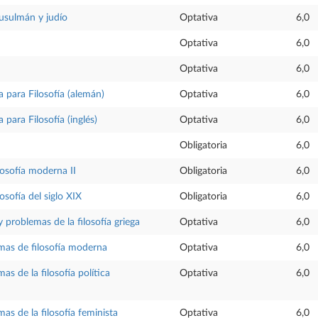
sulmán y judío
Optativa
6,0
Optativa
6,0
Optativa
6,0
para Filosofía (alemán)
Optativa
6,0
para Filosofía (inglés)
Optativa
6,0
Obligatoria
6,0
ilosofía moderna II
Obligatoria
6,0
losofía del siglo XIX
Obligatoria
6,0
y problemas de la filosofía griega
Optativa
6,0
mas de filosofía moderna
Optativa
6,0
as de la filosofía política
Optativa
6,0
as de la filosofía feminista
Optativa
6,0