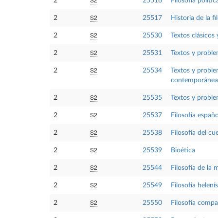
2
25516
Filosofía política
S2
2
25517
Historia de la fi
S2
2
25530
Textos clásicos 
S2
2
25531
Textos y proble
S2
2
25534
Textos y problem
contemporánea
S2
2
25535
Textos y problem
S2
2
25537
Filosofía españ
S2
2
25538
Filosofía del cu
S2
2
25539
Bioética
S2
2
25544
Filosofía de la 
S2
2
25549
Filosofía helen
S2
2
25550
Filosofía compa