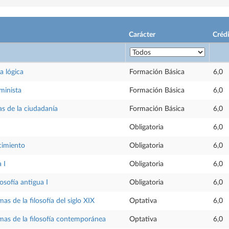
Carácter
Créd
a lógica
Formación Básica
6,0
minista
Formación Básica
6,0
cas de la ciudadanía
Formación Básica
6,0
Obligatoria
6,0
cimiento
Obligatoria
6,0
a I
Obligatoria
6,0
losofía antigua I
Obligatoria
6,0
as de la filosofía del siglo XIX
Optativa
6,0
mas de la filosofía contemporánea
Optativa
6,0