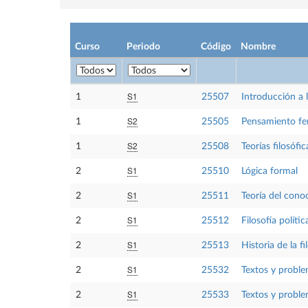
Curso
Periodo
Código
Nombre
S1
1
25507
Introducción a l
S2
1
25505
Pensamiento fe
S2
1
25508
Teorías filosófi
S1
2
25510
Lógica formal
S1
2
25511
Teoría del cono
S1
2
25512
Filosofía polític
S1
2
25513
Historia de la fi
S1
2
25532
Textos y problem
S1
2
25533
Textos y proble