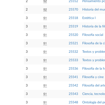
S2
2
25552
Pensamiento po
S2
2
25570
Historia del mu
S1
3
25518
Estética I
S1
3
25519
Historia de la f
S1
3
25520
Filosofía social
S1
3
25521
Filosofia de la c
S1
3
25532
Textos y problem
S1
3
25533
Textos y proble
S1
3
25536
Filosofía de la h
S1
3
25541
Filosofía y cine
S1
3
25542
Filosofía del a
S1
3
25543
Ciencia, tecnol
S1
3
25548
Ontología del p