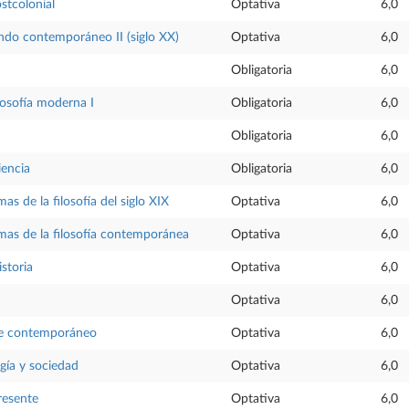
stcolonial
Optativa
6,0
ndo contemporáneo II (siglo XX)
Optativa
6,0
Obligatoria
6,0
ilosofía moderna I
Obligatoria
6,0
Obligatoria
6,0
iencia
Obligatoria
6,0
as de la filosofía del siglo XIX
Optativa
6,0
mas de la filosofía contemporánea
Optativa
6,0
istoria
Optativa
6,0
Optativa
6,0
rte contemporáneo
Optativa
6,0
ogía y sociedad
Optativa
6,0
resente
Optativa
6,0