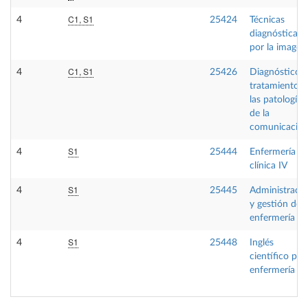
C1, S1
4
25424
Técnicas
diagnósticas
por la imagen
C1, S1
4
25426
Diagnóstico y
tratamiento d
las patologías
de la
comunicació
S1
4
25444
Enfermería
clínica IV
S1
4
25445
Administraci
y gestión de
enfermería
S1
4
25448
Inglés
científico par
enfermería