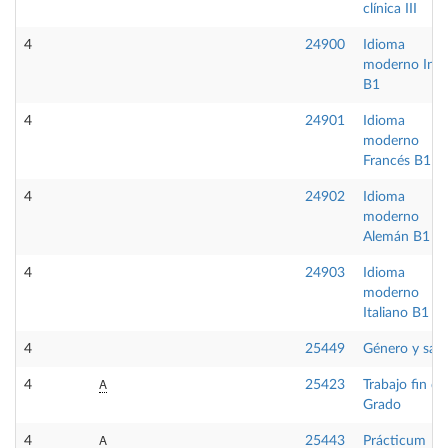
clínica III
4
24900
Idioma
moderno Ingl
B1
4
24901
Idioma
moderno
Francés B1
4
24902
Idioma
moderno
Alemán B1
4
24903
Idioma
moderno
Italiano B1
4
25449
Género y sal
A
4
25423
Trabajo fin de
Grado
A
4
25443
Prácticum