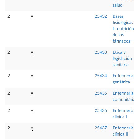
salud
A
2
25432
Bases
fisiológicas de
la nutrición y
de los
fármacos
A
2
25433
Ética y
legislación
sanitaria
A
2
25434
Enfermería
geriátrica
A
2
25435
Enfermería
comunitaria I
A
2
25436
Enfermería
clínica I
A
2
25437
Enfermería
clínica II