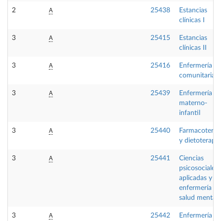
A
2
25438
Estancias
clínicas I
A
3
25415
Estancias
clínicas II
A
3
25416
Enfermería
comunitaria II
A
3
25439
Enfermería
materno-
infantil
A
3
25440
Farmacoterap
y dietoterapia
A
3
25441
Ciencias
psicosociales
aplicadas y
enfermería de
salud mental
A
3
25442
Enfermería