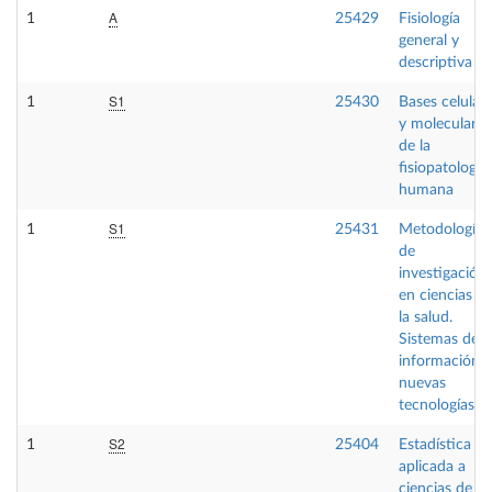
A
1
25429
Fisiología
general y
descriptiva
S1
1
25430
Bases celular
y moleculares
de la
fisiopatología
humana
S1
1
25431
Metodología
de
investigación
en ciencias d
la salud.
Sistemas de
información y
nuevas
tecnologías
S2
1
25404
Estadística
aplicada a
ciencias de la