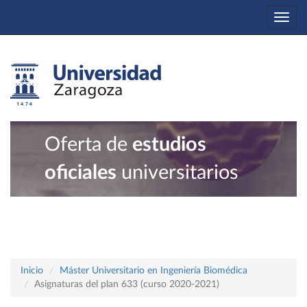
Togg
navi
Oferta de
estudios
oficiales
universitarios
Inicio
Máster Universitario en Ingeniería Biomédica
Asignaturas del plan 633 (curso 2020-2021)