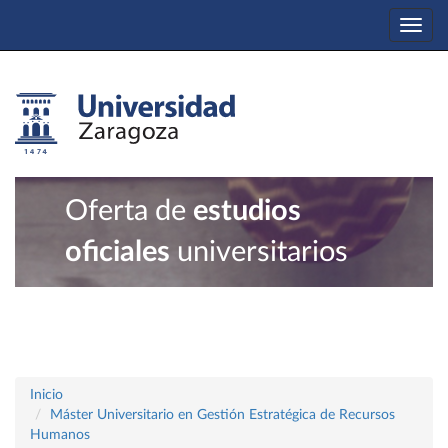
Togg
navi
Oferta de
estudios
oficiales
universitarios
Inicio
Máster Universitario en Gestión Estratégica de Recursos
Humanos