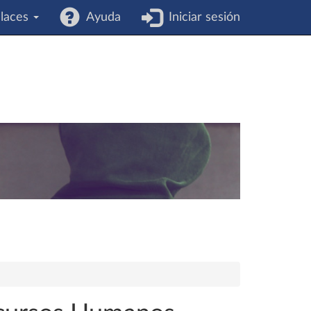
laces
Ayuda
Iniciar sesión