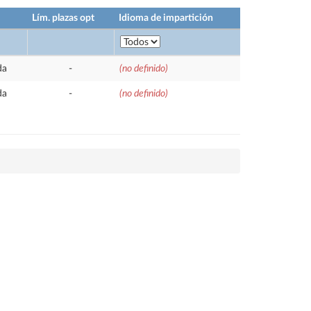
Lím. plazas opt
Idioma de impartición
da
-
(no definido)
da
-
(no definido)