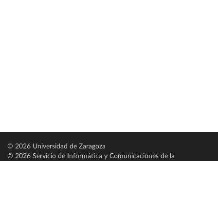
© 2026 Universidad de Zaragoza
© 2026 Servicio de Informática y Comunicaciones de la
Universidad de Zaragoza (
SICUZ
)
Universidad de Zaragoza
C/ Pedro Cerbuna, 12
ES-50009 Zaragoza
España / Spain
Tel: +34 976761000