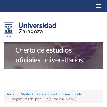
Togg
navi
Oferta de
estudios
oficiales
universitarios
Inicio
Máster Universitario en Economía Circular
Asignaturas del plan 627 (curso 2020-2021)