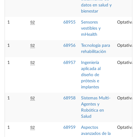
datos en salud y
bienestar
S2
1
68955
Sensores
Optativa
vestibles y
mHealth
S2
1
68956
Tecnología para
Optativa
rehabilitación
S2
1
68957
Ingeniería
Optativa
aplicada al
diseño de
prótesis e
implantes
S2
1
68958
Sistemas Multi-
Optativa
Agentes y
Robótica en
Salud
S2
1
68959
Aspectos
Optativa
avanzados de la