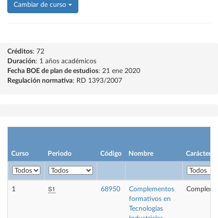
Cambiar de curso
Créditos
: 72
Duración
: 1 años académicos
Fecha BOE de plan de estudios
: 21 ene 2020
Regulación normativa
: RD 1393/2007
Curso
Periodo
Código
Nombre
Carácter
S1
1
68950
Complementos
Compleme
formativos en
Tecnologías