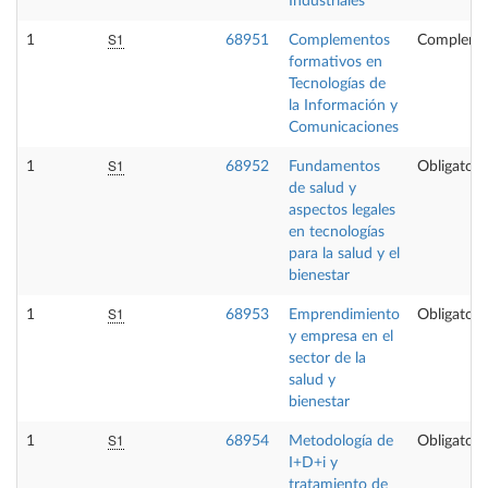
Industriales
S1
1
68951
Complementos
Compleme
formativos en
Tecnologías de
la Información y
Comunicaciones
S1
1
68952
Fundamentos
Obligatori
de salud y
aspectos legales
en tecnologías
para la salud y el
bienestar
S1
1
68953
Emprendimiento
Obligatori
y empresa en el
sector de la
salud y
bienestar
S1
1
68954
Metodología de
Obligatori
I+D+i y
tratamiento de