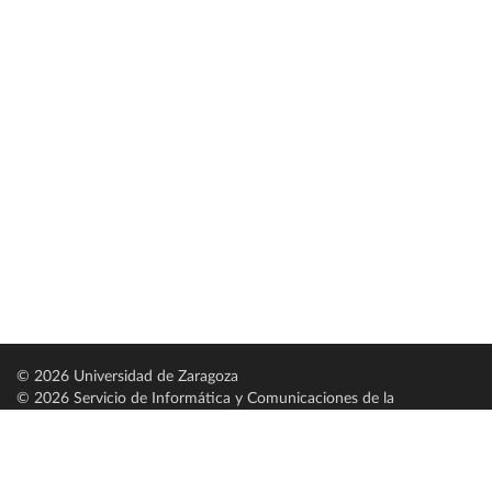
© 2026 Universidad de Zaragoza
© 2026 Servicio de Informática y Comunicaciones de la
Universidad de Zaragoza (
SICUZ
)
Universidad de Zaragoza
C/ Pedro Cerbuna, 12
ES-50009 Zaragoza