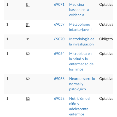
S1
1
69071
Medicina
Optativa
basada en la
evidencia
S1
1
69059
Metabolismo
Optativa
infanto-juvenil
S1
1
69070
Metodología de
Obligatoria
la investigación
S2
1
69054
Microbiota en
Optativa
la salud y la
enfermedad de
los niños
S2
1
69066
Neurodesarrollo
Optativa
normal y
patológico
S2
1
69058
Nutrición del
Optativa
niño y
adolescente
enfermos