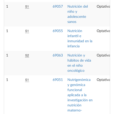
S1
1
69057
Nutrición del
Optativa
niño y
adolescente
sanos
S1
1
69055
Nutrición
Optativa
infantil e
inmunidad en la
infancia
S2
1
69063
Nutrición y
Optativa
hábitos de vida
en el niño
oncológico
S1
1
69051
Nutrigenómica
Optativa
y genómica
funcional
aplicada a la
investigación en
nutrición
materno-