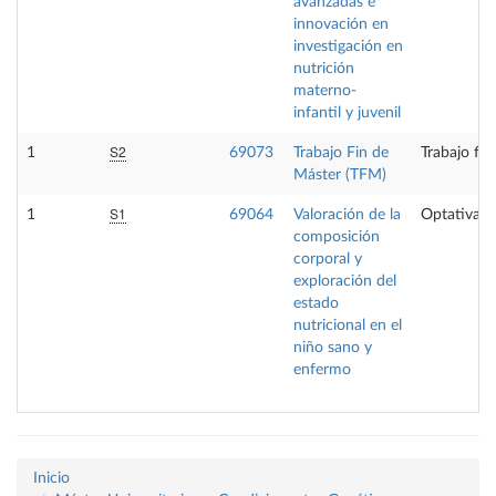
avanzadas e
innovación en
investigación en
nutrición
materno-
infantil y juvenil
S2
1
69073
Trabajo Fin de
Trabajo fin
Máster (TFM)
S1
1
69064
Valoración de la
Optativa
composición
corporal y
exploración del
estado
nutricional en el
niño sano y
enfermo
Inicio