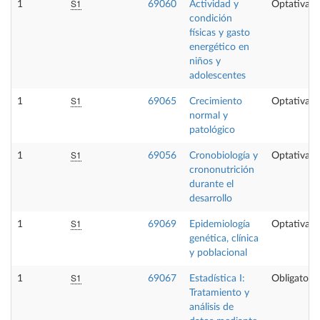
S1
1
69060
Actividad y
Optativa
condición
físicas y gasto
energético en
niños y
adolescentes
S1
1
69065
Crecimiento
Optativa
normal y
patológico
S1
1
69056
Cronobiología y
Optativa
crononutrición
durante el
desarrollo
S1
1
69069
Epidemiología
Optativa
genética, clínica
y poblacional
S1
1
69067
Estadística I:
Obligatoria
Tratamiento y
análisis de