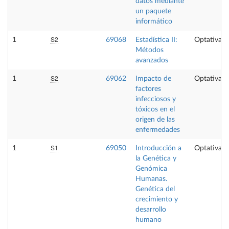
datos mediante
un paquete
informático
S2
1
69068
Estadística II:
Optativa
Métodos
avanzados
S2
1
69062
Impacto de
Optativa
factores
infecciosos y
tóxicos en el
origen de las
enfermedades
S1
1
69050
Introducción a
Optativa
la Genética y
Genómica
Humanas.
Genética del
crecimiento y
desarrollo
humano