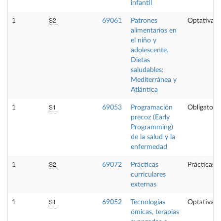
infantil
S2
1
69061
Patrones
Optativa
alimentarios en
el niño y
adolescente.
Dietas
saludables:
Mediterránea y
Atlántica
S1
1
69053
Programación
Obligatoria
precoz (Early
Programming)
de la salud y la
enfermedad
S2
1
69072
Prácticas
Prácticas 
curriculares
externas
S1
1
69052
Tecnologías
Optativa
ómicas, terapias