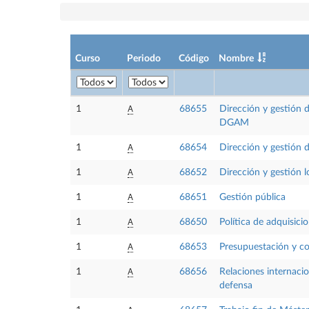
Curso
Periodo
Código
Nombre
A
1
68655
Dirección y gestión 
DGAM
A
1
68654
Dirección y gestión 
A
1
68652
Dirección y gestión l
A
1
68651
Gestión pública
A
1
68650
Política de adquisici
A
1
68653
Presupuestación y co
A
1
68656
Relaciones internacio
defensa