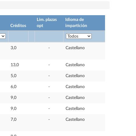
Lím. plazas
Idioma de
Créditos
opt
impartición
3,0
-
Castellano
13,0
-
Castellano
5,0
-
Castellano
6,0
-
Castellano
9,0
-
Castellano
9,0
-
Castellano
7,0
-
Castellano