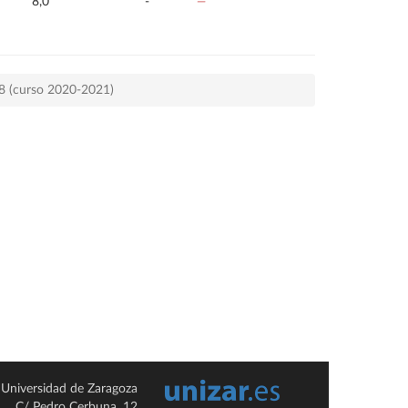
8,0
-
—
78 (curso 2020-2021)
Universidad de Zaragoza
C/ Pedro Cerbuna, 12