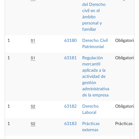
del Derecho
civil en el
ámbito
personal y
familiar
S1
1
63180
Derecho Civil
Obligatoria
Patrimonial
S1
1
63181
Regulación
Obligatoria
mercantil
aplicada a la
actividad de
gestión
administrativa
de la empresa
S2
1
63182
Derecho
Obligatoria
Laboral
S2
1
63183
Prácticas
Prácticas ex
externas