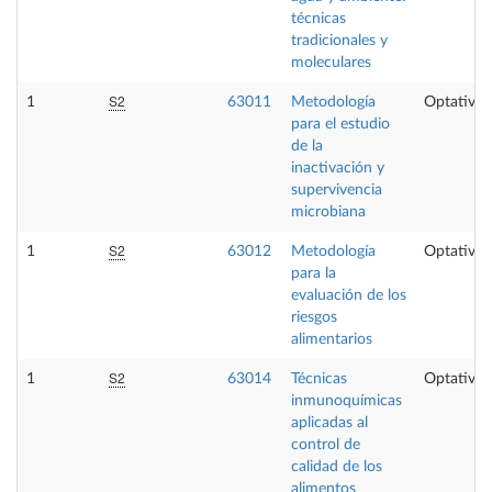
técnicas
tradicionales y
moleculares
S2
1
63011
Metodología
Optativa
para el estudio
de la
inactivación y
supervivencia
microbiana
S2
1
63012
Metodología
Optativa
para la
evaluación de los
riesgos
alimentarios
S2
1
63014
Técnicas
Optativa
inmunoquímicas
aplicadas al
control de
calidad de los
alimentos