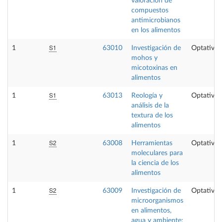
valoración de
compuestos
antimicrobianos
en los alimentos
S1
1
63010
Investigación de
Optativa
mohos y
micotoxinas en
alimentos
S1
1
63013
Reología y
Optativa
análisis de la
textura de los
alimentos
S2
1
63008
Herramientas
Optativa
moleculares para
la ciencia de los
alimentos
S2
1
63009
Investigación de
Optativa
microorganismos
en alimentos,
agua y ambiente: