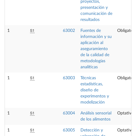
proyectos,
presentación y
comunicación de
resultados
S1
1
63002
Fuentes de
Obligatori
información y su
aplicación al
aseguramiento
de la calidad de
metodologías
analíticas
S1
1
63003
Técnicas
Obligatori
estadísticas,
diseño de
experimentos y
modelización
S1
1
63004
Análisis sensorial
Optativa
de los alimentos
S1
1
63005
Detección y
Optativa