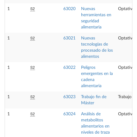
S2
1
63020
Nuevas
Optativa
herramientas en
seguridad
alimentaria
S2
1
63021
Nuevas
Optativa
tecnologías de
procesado de los
alimentos
S2
1
63022
Peligros
Optativa
emergentes en la
cadena
alimentaria
S2
1
63023
Trabajo fin de
Trabajo fi
Máster
S2
1
63024
Análisis de
Optativa
metabolitos
alimentarios en
niveles de traza