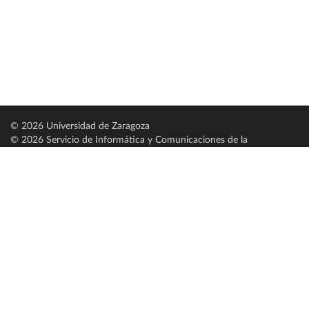
© 2026 Universidad de Zaragoza
© 2026 Servicio de Informática y Comunicaciones de la
Universidad de Zaragoza (
SICUZ
)
Universidad de Zaragoza
C/ Pedro Cerbuna, 12
ES-50009 Zaragoza
España / Spain
Tel: +34 976761000
ciu@unizar.es
Q-5018001-G
Servido por nodo: estudios