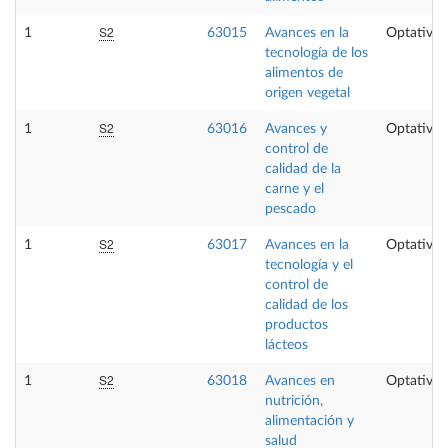
S2
1
63015
Avances en la
Optativa
tecnología de los
alimentos de
origen vegetal
S2
1
63016
Avances y
Optativa
control de
calidad de la
carne y el
pescado
S2
1
63017
Avances en la
Optativa
tecnología y el
control de
calidad de los
productos
lácteos
S2
1
63018
Avances en
Optativa
nutrición,
alimentación y
salud