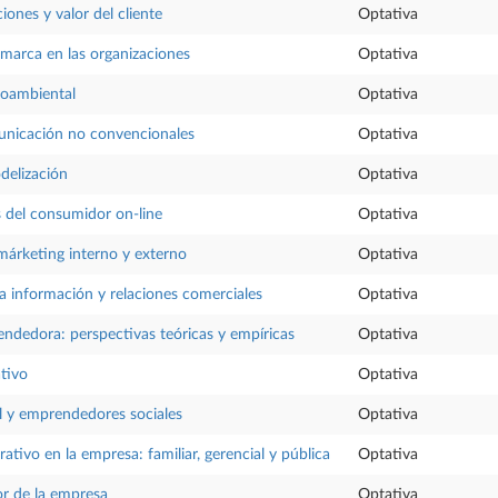
iones y valor del cliente
Optativa
 marca en las organizaciones
Optativa
oambiental
Optativa
nicación no convencionales
Optativa
elización
Optativa
s del consumidor on-line
Optativa
márketing interno y externo
Optativa
la información y relaciones comerciales
Optativa
ndedora: perspectivas teóricas y empíricas
Optativa
tivo
Optativa
l y emprendedores sociales
Optativa
tivo en la empresa: familiar, gerencial y pública
Optativa
or de la empresa
Optativa