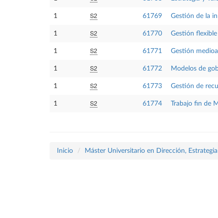
S2
1
61769
Gestión de la i
S2
1
61770
Gestión flexible
S2
1
61771
Gestión medioa
S2
1
61772
Modelos de gobi
S2
1
61773
Gestión de recu
S2
1
61774
Trabajo fin de 
Inicio
Máster Universitario en Dirección, Estrategi