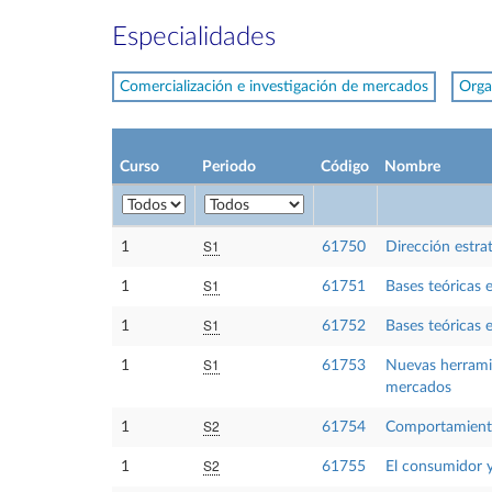
Especialidades
Comercialización e investigación de mercados
Orga
Curso
Periodo
Código
Nombre
S1
1
61750
Dirección estra
S1
1
61751
Bases teóricas 
S1
1
61752
Bases teóricas 
S1
1
61753
Nuevas herramie
mercados
S2
1
61754
Comportamient
S2
1
61755
El consumidor y