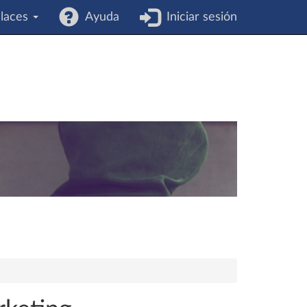
laces
Ayuda
Iniciar sesión