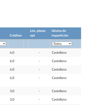
Lím. plazas
Idioma de
Créditos
opt
impartición
6,0
-
Castellano
6,0
-
Castellano
6,0
-
Castellano
6,0
-
Castellano
3,0
-
Castellano
3,0
-
Castellano