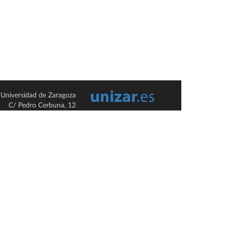
Universidad de Zaragoza
C/ Pedro Cerbuna, 12
ES-50009 Zaragoza
España / Spain
Tel: +34 976761000
ciu@unizar.es
Q-5018001-G
so legal
|
Condiciones generales de uso
|
Política de privacidad