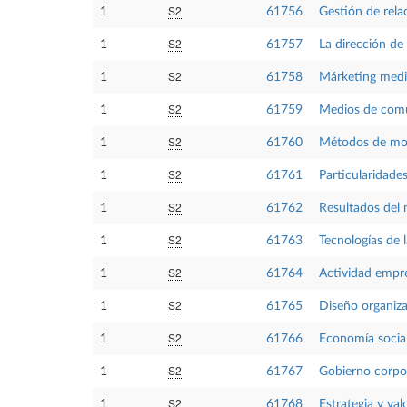
S2
1
61756
Gestión de relac
S2
1
61757
La dirección de
S2
1
61758
Márketing medi
S2
1
61759
Medios de comu
S2
1
61760
Métodos de mod
S2
1
61761
Particularidade
S2
1
61762
Resultados del 
S2
1
61763
Tecnologías de 
S2
1
61764
Actividad empre
S2
1
61765
Diseño organiza
S2
1
61766
Economía socia
S2
1
61767
Gobierno corpora
S2
1
61768
Estrategia y val