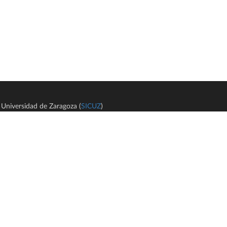
Universidad de Zaragoza (
SICUZ
)
Avi