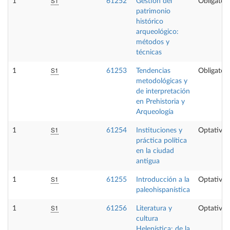
S1
1
61252
Gestión del
Obligatori
patrimonio
histórico
arqueológico:
métodos y
técnicas
S1
1
61253
Tendencias
Obligatori
metodológicas y
de interpretación
en Prehistoria y
Arqueología
S1
1
61254
Instituciones y
Optativa
práctica política
en la ciudad
antigua
S1
1
61255
Introducción a la
Optativa
paleohispanística
S1
1
61256
Literatura y
Optativa
cultura
Helenística: de la