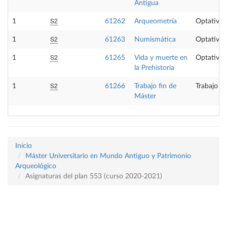
Antigua
S2
1
61262
Arqueometría
Optativa
S2
1
61263
Numismática
Optativa
S2
1
61265
Vida y muerte en
Optativa
la Prehistoria
S2
1
61266
Trabajo fin de
Trabajo fi
Máster
Inicio
Máster Universitario en Mundo Antiguo y Patrimonio
Arqueológico
Asignaturas del plan 553 (curso 2020-2021)