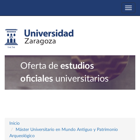
Togg
navi
Oferta de
estudios
oficiales
universitarios
Inicio
Máster Universitario en Mundo Antiguo y Patrimonio
Arqueológico