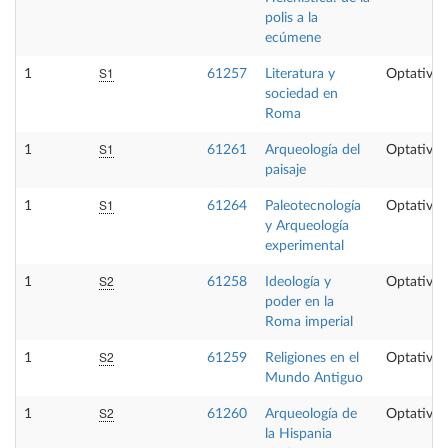
polis a la
ecúmene
S1
1
61257
Literatura y
Optativa
sociedad en
Roma
S1
1
61261
Arqueología del
Optativa
paisaje
S1
1
61264
Paleotecnología
Optativa
y Arqueología
experimental
S2
1
61258
Ideología y
Optativa
poder en la
Roma imperial
S2
1
61259
Religiones en el
Optativa
Mundo Antiguo
S2
1
61260
Arqueología de
Optativa
la Hispania