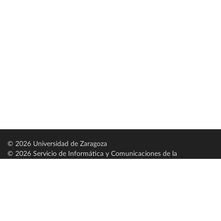
© 2026 Universidad de Zaragoza
© 2026 Servicio de Informática y Comunicaciones de la
Universidad de Zaragoza (
SICUZ
)
Universidad de Zaragoza
C/ Pedro Cerbuna, 12
ES-50009 Zaragoza
España / Spain
Tel: +34 976761000