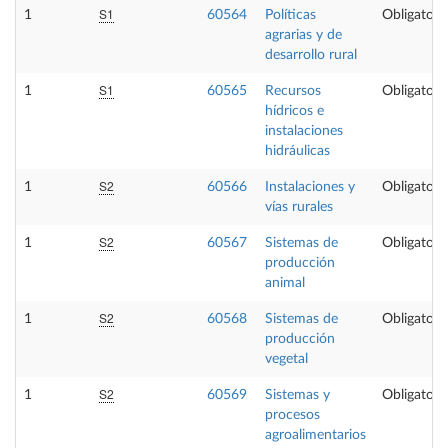
S1
1
60564
Políticas
Obligatori
agrarias y de
desarrollo rural
S1
1
60565
Recursos
Obligatori
hídricos e
instalaciones
hidráulicas
S2
1
60566
Instalaciones y
Obligatori
vías rurales
S2
1
60567
Sistemas de
Obligatori
producción
animal
S2
1
60568
Sistemas de
Obligatori
producción
vegetal
S2
1
60569
Sistemas y
Obligatori
procesos
agroalimentarios