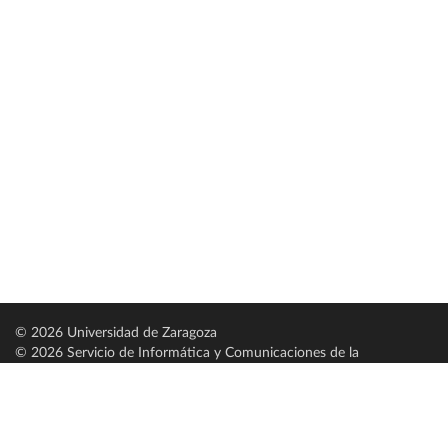
© 2026 Universidad de Zaragoza
© 2026 Servicio de Informática y Comunicaciones de la
Universidad de Zaragoza (
SICUZ
)
Universidad de Zaragoza
C/ Pedro Cerbuna, 12
ES-50009 Zaragoza