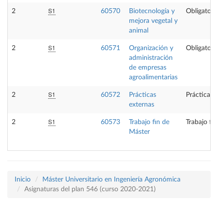
S1
2
60570
Biotecnología y
Obligatori
mejora vegetal y
animal
S1
2
60571
Organización y
Obligatori
administración
de empresas
agroalimentarias
S1
2
60572
Prácticas
Prácticas 
externas
S1
2
60573
Trabajo fin de
Trabajo fi
Máster
Inicio
Máster Universitario en Ingeniería Agronómica
Asignaturas del plan 546 (curso 2020-2021)