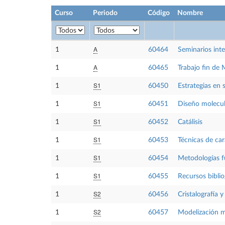
Curso
Periodo
Código
Nombre
A
1
60464
Seminarios inte
A
1
60465
Trabajo fin de 
S1
1
60450
Estrategias en 
S1
1
60451
Diseño molecul
S1
1
60452
Catálisis
S1
1
60453
Técnicas de car
S1
1
60454
Metodologías f
S1
1
60455
Recursos biblio
S2
1
60456
Cristalografía y
S2
1
60457
Modelización m