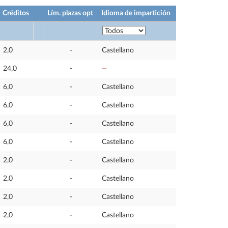
Créditos
Lím. plazas opt
Idioma de impartición
2,0
-
Castellano
24,0
-
—
6,0
-
Castellano
6,0
-
Castellano
6,0
-
Castellano
6,0
-
Castellano
2,0
-
Castellano
2,0
-
Castellano
2,0
-
Castellano
2,0
-
Castellano