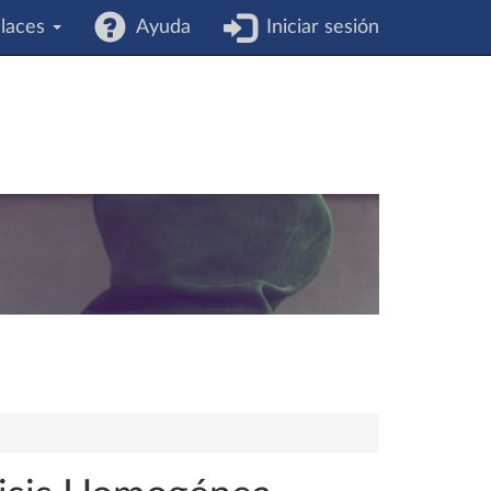
laces
Ayuda
Iniciar sesión