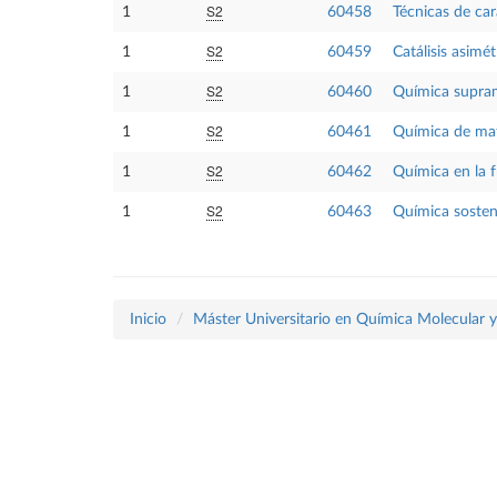
S2
1
60458
Técnicas de car
S2
1
60459
Catálisis asimét
S2
1
60460
Química supra
S2
1
60461
Química de mat
S2
1
60462
Química en la f
S2
1
60463
Química sosteni
Inicio
Máster Universitario en Química Molecular 