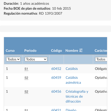
Duración
: 1 años académicos
Fecha BOE de plan de estudios
: 10 feb 2015
Regulación normativa
: RD 1393/2007
Curso
Periodo
Código
Nombre
Carácter
S1
1
60452
Catálisis
Obligatori
S2
1
60459
Catálisis
Optativa
asimétrica
S2
1
60456
Cristalografía y
Optativa
técnicas de
difracción
S1
1
60451
Diseño
Obligatori