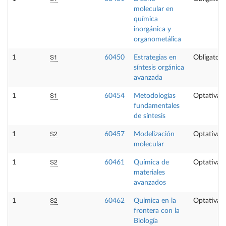
molecular en
química
inorgánica y
organometálica
S1
1
60450
Estrategias en
Obligatori
síntesis orgánica
avanzada
S1
1
60454
Metodologías
Optativa
fundamentales
de síntesis
S2
1
60457
Modelización
Optativa
molecular
S2
1
60461
Química de
Optativa
materiales
avanzados
S2
1
60462
Química en la
Optativa
frontera con la
Biología