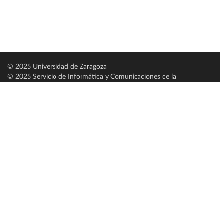
© 2026 Universidad de Zaragoza
© 2026 Servicio de Informática y Comunicaciones de la
Universidad de Zaragoza (
SICUZ
)
Universidad de Zaragoza
C/ Pedro Cerbuna, 12
ES-50009 Zaragoza
España / Spain
Tel: +34 976761000
ciu@unizar.es
Q-5018001-G
Servido por nodo: estudios