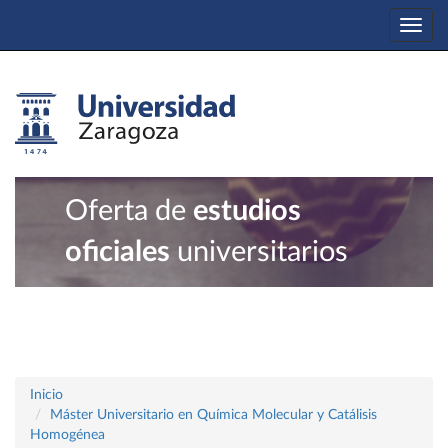
Togg
navi
Oferta de
estudios
oficiales
universitarios
Inicio
Máster Universitario en Química Molecular y Catálisis
Homogénea