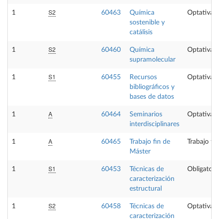
S2
1
60463
Química
Optativa
sostenible y
catálisis
S2
1
60460
Química
Optativa
supramolecular
S1
1
60455
Recursos
Optativa
bibliográficos y
bases de datos
A
1
60464
Seminarios
Optativa
interdisciplinares
A
1
60465
Trabajo fin de
Trabajo fi
Máster
S1
1
60453
Técnicas de
Obligatori
caracterización
estructural
S2
1
60458
Técnicas de
Optativa
caracterización