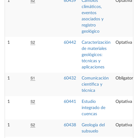
S2
1
60439
Cambios
Optativa
climáticos,
eventos
asociados y
registro
geológico
S2
1
60442
Caracterización
Optativa
de materiales
geológicos:
técnicas y
aplicaciones
S1
1
60432
Comunicación
Obligatoria
científica y
técnica
S2
1
60441
Estudio
Optativa
integrado de
cuencas
S2
1
60438
Geología del
Optativa
subsuelo