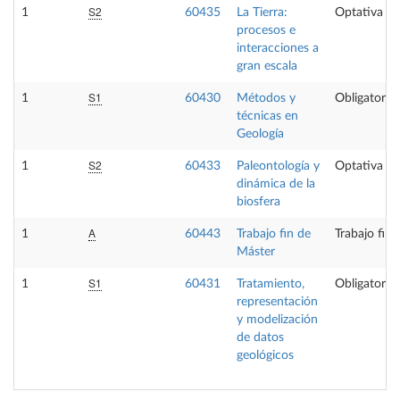
S2
1
60435
La Tierra:
Optativa
procesos e
interacciones a
gran escala
S1
1
60430
Métodos y
Obligatoria
técnicas en
Geología
S2
1
60433
Paleontología y
Optativa
dinámica de la
biosfera
A
1
60443
Trabajo fin de
Trabajo fin
Máster
S1
1
60431
Tratamiento,
Obligatoria
representación
y modelización
de datos
geológicos