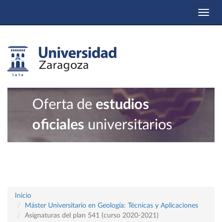
Togg
navi
Oferta de
estudios
oficiales
universitarios
Inicio
Máster Universitario en Geología: Técnicas y Aplicaciones
Asignaturas del plan 541 (curso 2020-2021)