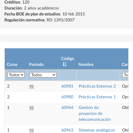
Créditos
: 120
Duración
: 2 años académicos
Fecha BOE de plan de estudios
: 10 feb 2015
Regulación normativa
: RD 1393/2007
Código
Curso
Periodo
Nombre
Carác
S2
2
60981
Prácticas Externas 2
Optat
2
60980
Prácticas Externas 1
Optat
S2
1
60964
Gestión de
Obliga
proyectos de
telecomunicación
S2
1
60963
Sistemas analógicos
Obliga