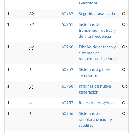
avanzados
S2
1
60962
Seguridad avanzada
Obliga
S2
1
60961
Sistemas de
Obliga
transmisión óptica y
de alta frecuencia
S2
1
60960
Diseño de antenas y
Obliga
sistemas de
radiocomunicaciones
S1
1
60959
Sistemas digitales
Obliga
avanzados
S1
1
60958
Internet de nueva
Obliga
generación
S1
1
60957
Redes heterogéneas
Obliga
S1
1
60956
Sistemas de
Obliga
radiolocalización y
satélites