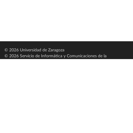
© 2026 Universidad de Zaragoza
© 2026 Servicio de Informática y Comunicaciones de la
Universidad de Zaragoza (
SICUZ
)
Universidad de Zaragoza
C/ Pedro Cerbuna, 12
ES-50009 Zaragoza
España / Spain
Tel: +34 976761000
ciu@unizar.es
Q-5018001-G
Servido por nodo: estudios