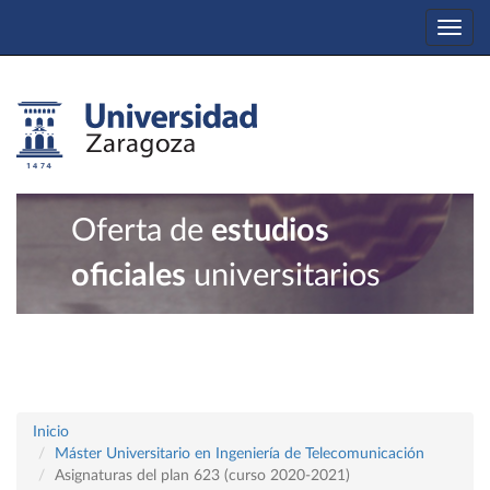
Togg
navi
Oferta de
estudios
oficiales
universitarios
Inicio
Máster Universitario en Ingeniería de Telecomunicación
Asignaturas del plan 623 (curso 2020-2021)