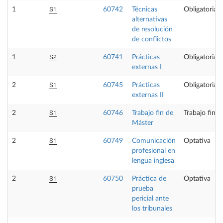
S1
1
60742
Técnicas
Obligatoria
alternativas
de resolución
de conflictos
S2
1
60741
Prácticas
Obligatoria
externas I
S1
2
60745
Prácticas
Obligatoria
externas II
S1
2
60746
Trabajo fin de
Trabajo fin 
Máster
S1
2
60749
Comunicación
Optativa
profesional en
lengua inglesa
S1
2
60750
Práctica de
Optativa
prueba
pericial ante
los tribunales