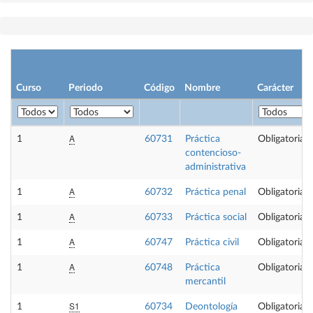
Curso
Periodo
Código
Nombre
Carácter
A
1
60731
Práctica
Obligatoria
contencioso-
administrativa
A
1
60732
Práctica penal
Obligatoria
A
1
60733
Práctica social
Obligatoria
A
1
60747
Práctica civil
Obligatoria
A
1
60748
Práctica
Obligatoria
mercantil
S1
1
60734
Deontología
Obligatoria