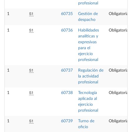
profesional
S1
1
60735
Gestión de
Obligatoria
despacho
S1
1
60736
Habilidades
Obligatoria
analíticas y
expresivas
para el
ejercicio
profesional
S1
1
60737
Regulación de
Obligatoria
la actividad
profesional
S1
1
60738
Tecnología
Obligatoria
aplicada al
ejercicio
profesional
S1
1
60739
Turno de
Obligatoria
oficio