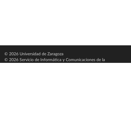
© 2026 Universidad de Zaragoza
© 2026 Servicio de Informática y Comunicaciones de la
Universidad de Zaragoza (
SICUZ
)
Universidad de Zaragoza
C/ Pedro Cerbuna, 12
ES-50009 Zaragoza
España / Spain
Tel: +34 976761000
ciu@unizar.es
Q-5018001-G
Servido por nodo: estudios