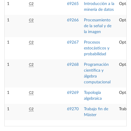
C2
1
69265
Introducción a la
Optati
minería de datos
C2
1
69266
Procesamiento
Optati
de la señal y de
la imagen
C2
1
69267
Procesos
Optati
estocásticos y
probabilidad
C2
1
69268
Programación
Optati
científica y
álgebra
computacional
C2
1
69269
Topología
Optati
algebraica
C2
1
69270
Trabajo fin de
Trabaj
Máster