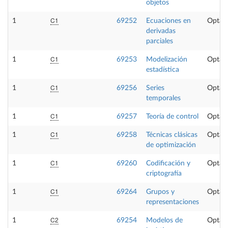
objetos
C1
1
69252
Ecuaciones en
Optati
derivadas
parciales
C1
1
69253
Modelización
Optati
estadística
C1
1
69256
Series
Optati
temporales
C1
1
69257
Teoría de control
Optati
C1
1
69258
Técnicas clásicas
Optati
de optimización
C1
1
69260
Codificación y
Optati
criptografía
C1
1
69264
Grupos y
Optati
representaciones
C2
1
69254
Modelos de
Optati