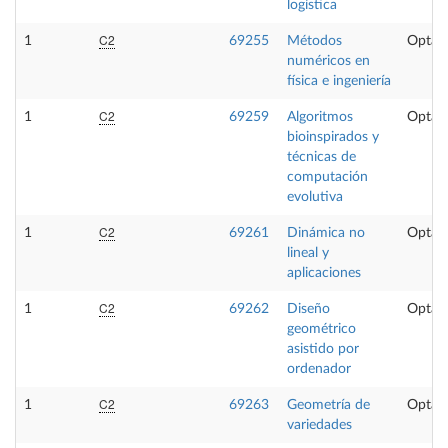
logística
C2
1
69255
Métodos
Optati
numéricos en
física e ingeniería
C2
1
69259
Algoritmos
Optati
bioinspirados y
técnicas de
computación
evolutiva
C2
1
69261
Dinámica no
Optati
lineal y
aplicaciones
C2
1
69262
Diseño
Optati
geométrico
asistido por
ordenador
C2
1
69263
Geometría de
Optati
variedades