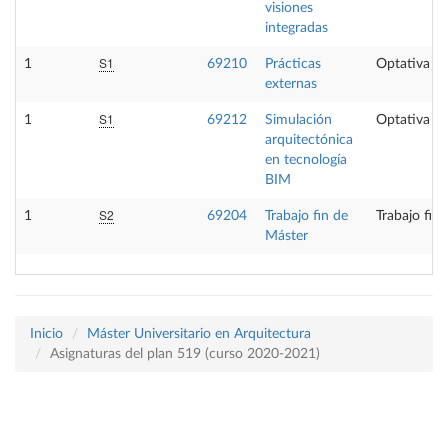
visiones
integradas
S1
1
69210
Prácticas
Optativa
externas
S1
1
69212
Simulación
Optativa
arquitectónica
en tecnología
BIM
S2
1
69204
Trabajo fin de
Trabajo fin
Máster
Inicio
Máster Universitario en Arquitectura
Asignaturas del plan 519 (curso 2020-2021)