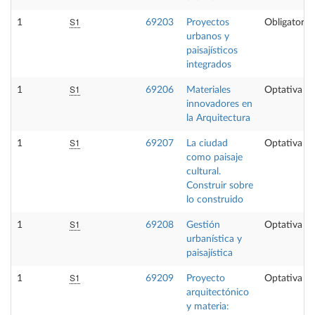
S1
1
69203
Proyectos
Obligatoria
urbanos y
paisajísticos
integrados
S1
1
69206
Materiales
Optativa
innovadores en
la Arquitectura
S1
1
69207
La ciudad
Optativa
como paisaje
cultural.
Construir sobre
lo construido
S1
1
69208
Gestión
Optativa
urbanística y
paisajística
S1
1
69209
Proyecto
Optativa
arquitectónico
y materia: