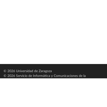
© 2026 Universidad de Zaragoza
© 2026 Servicio de Informática y Comunicaciones de la
Universidad de Zaragoza (
SICUZ
)
Universidad de Zaragoza
C/ Pedro Cerbuna, 12
ES-50009 Zaragoza
España / Spain
Tel: +34 976761000