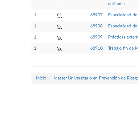
aplicada)
S2
1
68907
Especialidad de 
S2
1
68908
Especialidad de
S2
1
68909
Prácticas exter
S2
1
68910
Trabajo fin de 
Inicio
Máster Universitario en Prevención de Riesg