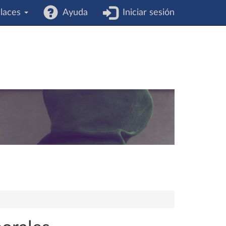
laces
Ayuda
Iniciar sesión