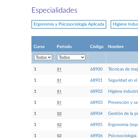
Especialidades
Ergonomía y Psicosociología Aplicada
Higiene Indus
Curso
Periodo
Código
Nombre
S1
1
68900
Técnicas de mej
S1
1
68901
Seguridad en el
S1
1
68902
Higiene industri
S1
1
68903
Prevención y sa
S2
1
68904
Gestión de la p
S2
1
68905
Ergonomía (espe
S2
1
68906
Psicosociología