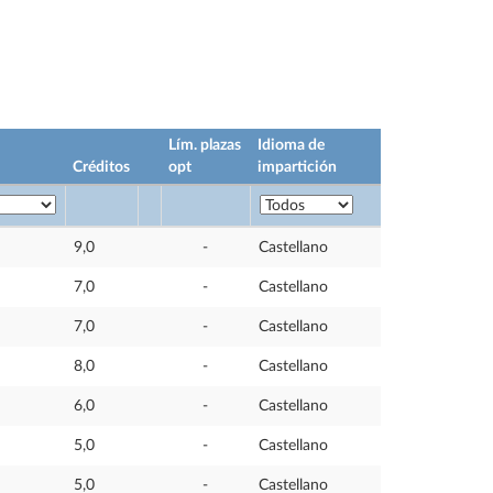
Lím. plazas
Idioma de
Créditos
opt
impartición
9,0
-
Castellano
7,0
-
Castellano
7,0
-
Castellano
8,0
-
Castellano
6,0
-
Castellano
5,0
-
Castellano
5,0
-
Castellano