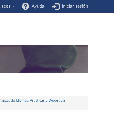
laces
Ayuda
Iniciar sesión
ñanzas de Idiomas, Artísticas y Deportivas