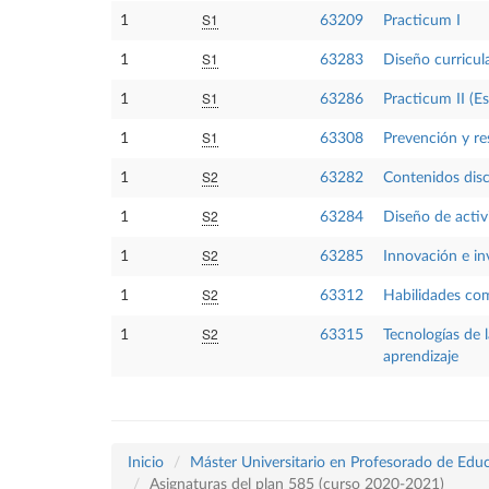
S1
1
63209
Practicum I
S1
1
63283
Diseño curricula
S1
1
63286
Practicum II (E
S1
1
63308
Prevención y re
S2
1
63282
Contenidos disc
S2
1
63284
Diseño de activ
S2
1
63285
Innovación e in
S2
1
63312
Habilidades co
S2
1
63315
Tecnologías de 
aprendizaje
Inicio
Máster Universitario en Profesorado de Educ
Asignaturas del plan 585 (curso 2020-2021)