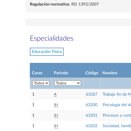
Regulación normativa
: RD 1393/2007
Especialidades
Educación Física
Curso
Periodo
Código
Nombre
A
1
63287
Trabajo fin de 
S1
1
63200
Psicología del d
S1
1
63201
Procesos y con
S1
1
63202
Sociedad, famil