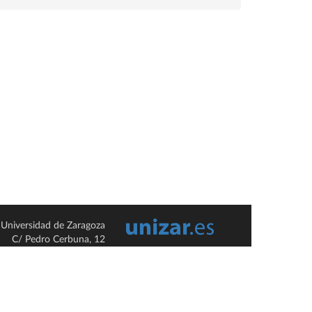
Universidad de Zaragoza
C/ Pedro Cerbuna, 12
ES-50009 Zaragoza
España / Spain
Tel: +34 976761000
ciu@unizar.es
Q-5018001-G