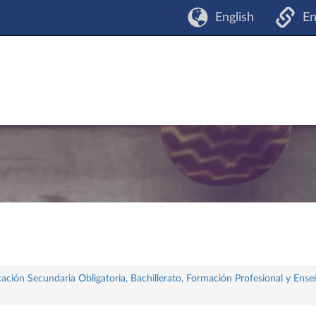
English
En
ación Secundaria Obligatoria, Bachillerato, Formación Profesional y Ense