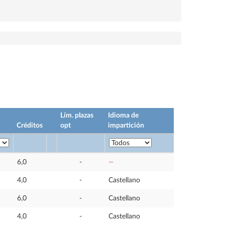
Lím. plazas
Idioma de
Créditos
opt
impartición
6,0
-
—
4,0
-
Castellano
6,0
-
Castellano
4,0
-
Castellano