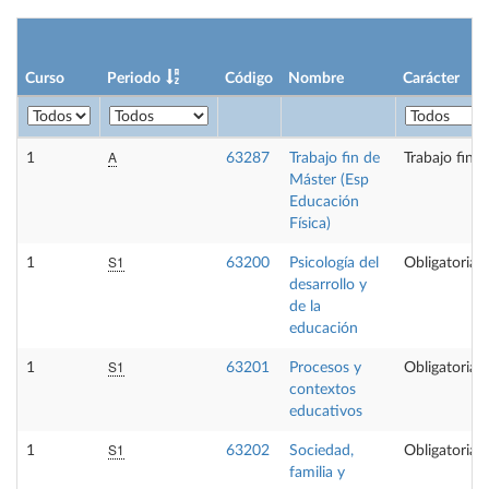
Curso
Periodo
Código
Nombre
Carácter
A
1
63287
Trabajo fin de
Trabajo fin 
Máster (Esp
Educación
Física)
S1
1
63200
Psicología del
Obligatoria
desarrollo y
de la
educación
S1
1
63201
Procesos y
Obligatoria
contextos
educativos
S1
1
63202
Sociedad,
Obligatoria
familia y