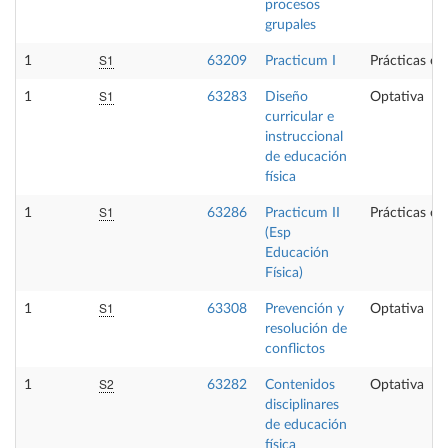
procesos
grupales
S1
1
63209
Practicum I
Prácticas ex
S1
1
63283
Diseño
Optativa
curricular e
instruccional
de educación
física
S1
1
63286
Practicum II
Prácticas ex
(Esp
Educación
Física)
S1
1
63308
Prevención y
Optativa
resolución de
conflictos
S2
1
63282
Contenidos
Optativa
disciplinares
de educación
física