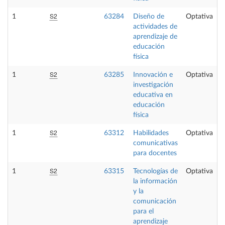
S2
1
63284
Diseño de
Optativa
actividades de
aprendizaje de
educación
física
S2
1
63285
Innovación e
Optativa
investigación
educativa en
educación
física
S2
1
63312
Habilidades
Optativa
comunicativas
para docentes
S2
1
63315
Tecnologías de
Optativa
la información
y la
comunicación
para el
aprendizaje