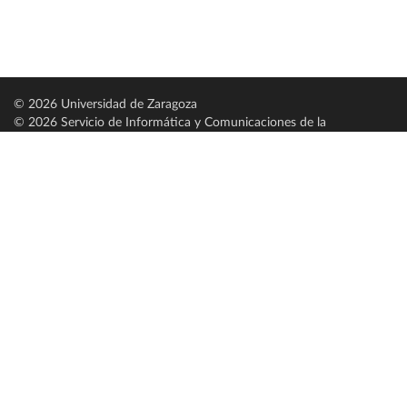
© 2026 Universidad de Zaragoza
© 2026 Servicio de Informática y Comunicaciones de la
Universidad de Zaragoza (
SICUZ
)
Universidad de Zaragoza
C/ Pedro Cerbuna, 12
ES-50009 Zaragoza
España / Spain
Tel: +34 976761000
ciu@unizar.es
Q-5018001-G
Servido por nodo: estudios
Aviso legal
|
Condiciones generales de uso
|
Política de privacidad