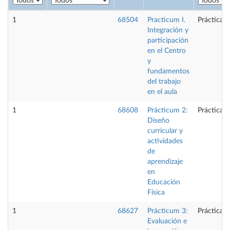
1
68504
Practicum I.
Prácticas 
Integración y
participación
en el Centro
y
fundamentos
del trabajo
en el aula
1
68608
Prácticum 2:
Prácticas 
Diseño
curricular y
actividades
de
aprendizaje
en
Educación
Física
1
68627
Prácticum 3:
Prácticas 
Evaluación e