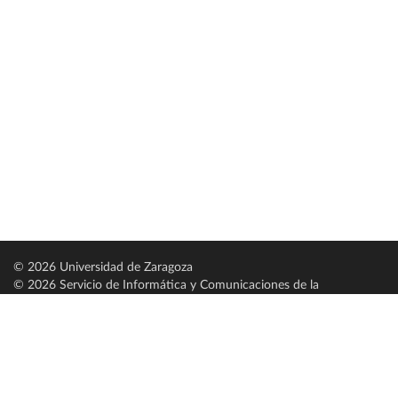
© 2026 Universidad de Zaragoza
© 2026 Servicio de Informática y Comunicaciones de la
Universidad de Zaragoza (
SICUZ
)
Universidad de Zaragoza
C/ Pedro Cerbuna, 12
ES-50009 Zaragoza
España / Spain
Tel: +34 976761000