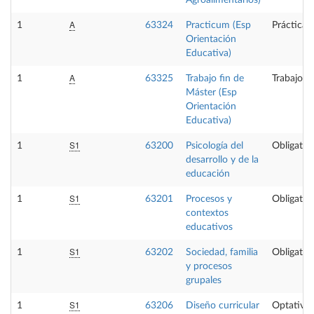
A
1
63324
Practicum (Esp
Prácticas
Orientación
Educativa)
A
1
63325
Trabajo fin de
Trabajo f
Máster (Esp
Orientación
Educativa)
S1
1
63200
Psicología del
Obligator
desarrollo y de la
educación
S1
1
63201
Procesos y
Obligator
contextos
educativos
S1
1
63202
Sociedad, familia
Obligator
y procesos
grupales
S1
1
63206
Diseño curricular
Optativa