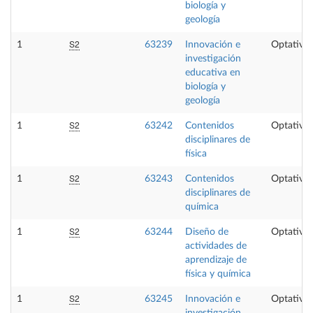
biología y
geología
S2
1
63239
Innovación e
Optativa
investigación
educativa en
biología y
geología
S2
1
63242
Contenidos
Optativa
disciplinares de
física
S2
1
63243
Contenidos
Optativa
disciplinares de
química
S2
1
63244
Diseño de
Optativa
actividades de
aprendizaje de
física y química
S2
1
63245
Innovación e
Optativa
investigación