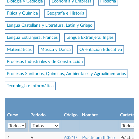
Biología y Geología
Economía y Empresa
Filosofía
Física y Química
Geografía e Historia
Lengua Castellana y Literatura. Latín y Griego
Lengua Extranjera: Francés
Lengua Extranjera: Inglés
Matemáticas
Música y Danza
Orientación Educativa
Procesos Industriales y de Construcción
Procesos Sanitarios, Químicos, Ambientales y Agroalimentarios
Tecnología e Informática
Curso
Periodo
Código
Nombre
Carácter
A
1
63210
Practicum II (Esp
Prácticas