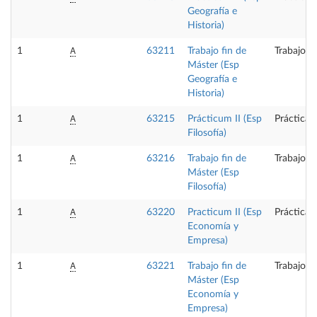
Geografía e
Historia)
A
1
63211
Trabajo fin de
Trabajo f
Máster (Esp
Geografía e
Historia)
A
1
63215
Prácticum II (Esp
Prácticas
Filosofía)
A
1
63216
Trabajo fin de
Trabajo f
Máster (Esp
Filosofía)
A
1
63220
Practicum II (Esp
Prácticas
Economía y
Empresa)
A
1
63221
Trabajo fin de
Trabajo f
Máster (Esp
Economía y
Empresa)