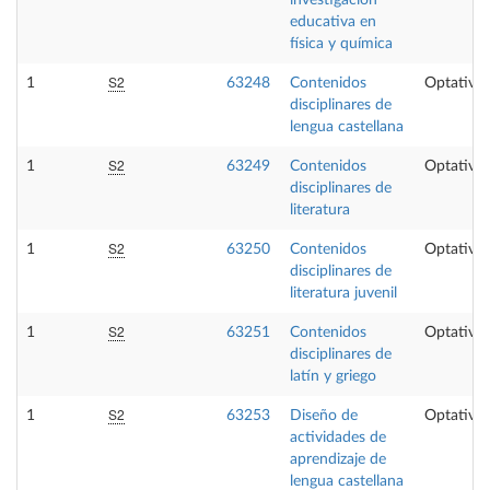
educativa en
física y química
S2
1
63248
Contenidos
Optativa
disciplinares de
lengua castellana
S2
1
63249
Contenidos
Optativa
disciplinares de
literatura
S2
1
63250
Contenidos
Optativa
disciplinares de
literatura juvenil
S2
1
63251
Contenidos
Optativa
disciplinares de
latín y griego
S2
1
63253
Diseño de
Optativa
actividades de
aprendizaje de
lengua castellana