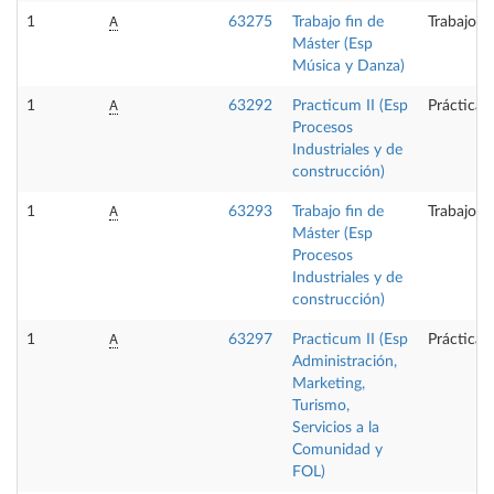
A
1
63275
Trabajo fin de
Trabajo f
Máster (Esp
Música y Danza)
A
1
63292
Practicum II (Esp
Prácticas
Procesos
Industriales y de
construcción)
A
1
63293
Trabajo fin de
Trabajo f
Máster (Esp
Procesos
Industriales y de
construcción)
A
1
63297
Practicum II (Esp
Prácticas
Administración,
Marketing,
Turismo,
Servicios a la
Comunidad y
FOL)