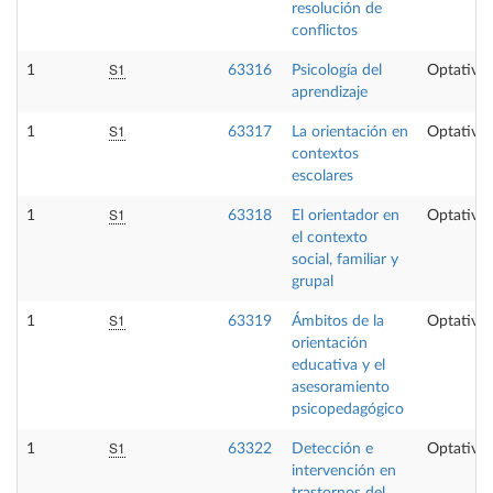
resolución de
conflictos
S1
1
63316
Psicología del
Optativa
aprendizaje
S1
1
63317
La orientación en
Optativa
contextos
escolares
S1
1
63318
El orientador en
Optativa
el contexto
social, familiar y
grupal
S1
1
63319
Ámbitos de la
Optativa
orientación
educativa y el
asesoramiento
psicopedagógico
S1
1
63322
Detección e
Optativa
intervención en
trastornos del