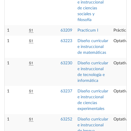
e instruccional
de ciencias
sociales y
filosofía
S1
1
63209
Practicum I
Prácticas
S1
1
63223
Diseño curricular
Optativa
e instruccional
de matemáticas
S1
1
63230
Diseño curricular
Optativa
e instruccional
de tecnología e
informática
S1
1
63237
Diseño curricular
Optativa
e instruccional
de ciencias
experimentales
S1
1
63252
Diseño curricular
Optativa
e instruccional
de lengua