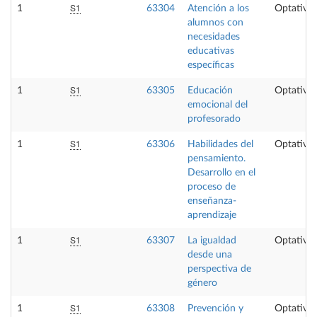
S1
1
63304
Atención a los
Optativa
alumnos con
necesidades
educativas
específicas
S1
1
63305
Educación
Optativa
emocional del
profesorado
S1
1
63306
Habilidades del
Optativa
pensamiento.
Desarrollo en el
proceso de
enseñanza-
aprendizaje
S1
1
63307
La igualdad
Optativa
desde una
perspectiva de
género
S1
1
63308
Prevención y
Optativa