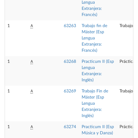
Lengua
Extranjera:
Francés)
A
1
63263
Trabajo fin de
Trabajo f
Máster (Esp
Lengua
Extranjera:
Francés)
A
1
63268
Practicum II (Esp
Prácticas
Lengua
Extranjera:
Inglés)
A
1
63269
Trabajo Fin de
Trabajo f
Máster (Esp
Lengua
Extranjera:
Inglés)
A
1
63274
Practicum II (Esp
Prácticas
Música y Danza)