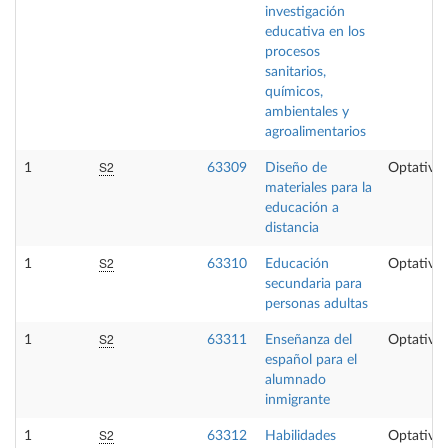
investigación
educativa en los
procesos
sanitarios,
químicos,
ambientales y
agroalimentarios
S2
1
63309
Diseño de
Optativa
materiales para la
educación a
distancia
S2
1
63310
Educación
Optativa
secundaria para
personas adultas
S2
1
63311
Enseñanza del
Optativa
español para el
alumnado
inmigrante
S2
1
63312
Habilidades
Optativa