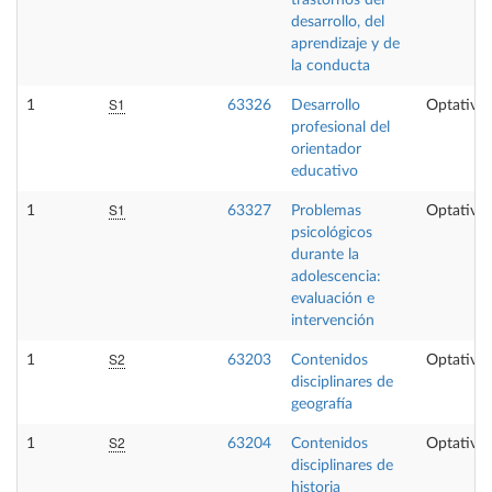
desarrollo, del
aprendizaje y de
la conducta
S1
1
63326
Desarrollo
Optativa
profesional del
orientador
educativo
S1
1
63327
Problemas
Optativa
psicológicos
durante la
adolescencia:
evaluación e
intervención
S2
1
63203
Contenidos
Optativa
disciplinares de
geografía
S2
1
63204
Contenidos
Optativa
disciplinares de
historia