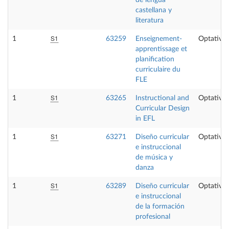
castellana y
literatura
S1
1
63259
Enseignement-
Optativa
apprentissage et
planification
curriculaire du
FLE
S1
1
63265
Instructional and
Optativa
Curricular Design
in EFL
S1
1
63271
Diseño curricular
Optativa
e instruccional
de música y
danza
S1
1
63289
Diseño curricular
Optativa
e instruccional
de la formación
profesional