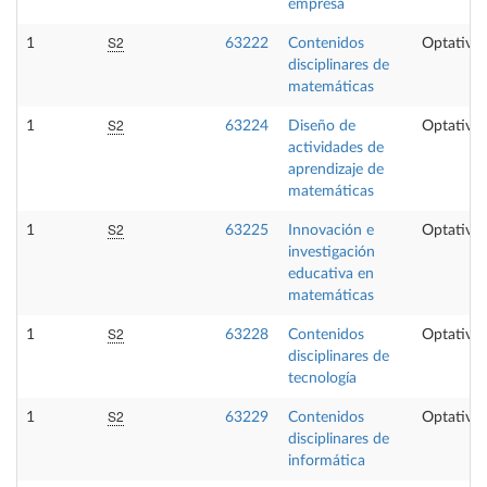
empresa
S2
1
63222
Contenidos
Optativa
disciplinares de
matemáticas
S2
1
63224
Diseño de
Optativa
actividades de
aprendizaje de
matemáticas
S2
1
63225
Innovación e
Optativa
investigación
educativa en
matemáticas
S2
1
63228
Contenidos
Optativa
disciplinares de
tecnología
S2
1
63229
Contenidos
Optativa
disciplinares de
informática