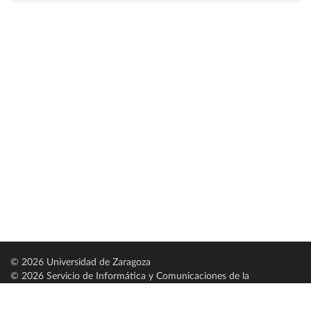
© 2026 Universidad de Zaragoza
© 2026 Servicio de Informática y Comunicaciones de la
Universidad de Zaragoza (
SICUZ
)
Universidad de Zaragoza