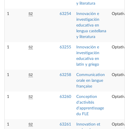
y literatura
S2
1
63254
Innovación e
Optativa
investigación
educativa en
lengua castellana
y literatura
S2
1
63255
Innovación e
Optativa
investigación
educativa en
latín y griego
S2
1
63258
Communication
Optativa
orale en langue
française
S2
1
63260
Conception
Optativa
d'activités
d'apprentissage
du FLE
S2
1
63261
Innovation et
Optativa