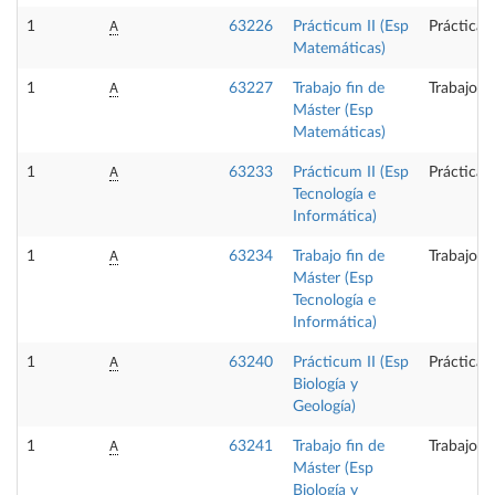
A
1
63226
Prácticum II (Esp
Prácticas
Matemáticas)
A
1
63227
Trabajo fin de
Trabajo f
Máster (Esp
Matemáticas)
A
1
63233
Prácticum II (Esp
Prácticas
Tecnología e
Informática)
A
1
63234
Trabajo fin de
Trabajo f
Máster (Esp
Tecnología e
Informática)
A
1
63240
Prácticum II (Esp
Prácticas
Biología y
Geología)
A
1
63241
Trabajo fin de
Trabajo f
Máster (Esp
Biología y