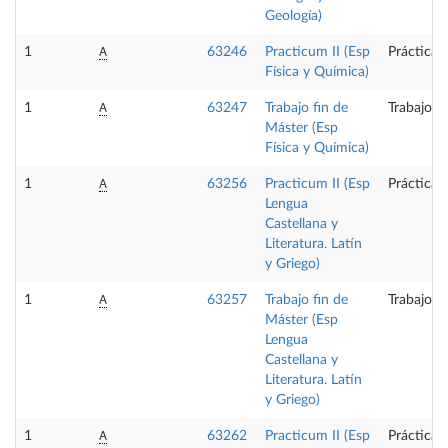
Geología)
A
1
63246
Practicum II (Esp
Prácticas
Física y Química)
A
1
63247
Trabajo fin de
Trabajo f
Máster (Esp
Física y Química)
A
1
63256
Practicum II (Esp
Prácticas
Lengua
Castellana y
Literatura. Latín
y Griego)
A
1
63257
Trabajo fin de
Trabajo f
Máster (Esp
Lengua
Castellana y
Literatura. Latín
y Griego)
A
1
63262
Practicum II (Esp
Prácticas