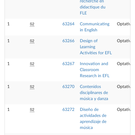
recherche en
didactique du
FLE
S2
1
63264
Communicating
Optativa
in English
S2
1
63266
Design of
Optativa
Learning
Activities for EFL
S2
1
63267
Innovation and
Optativa
Classroom
Research in EFL
S2
1
63270
Contenidos
Optativa
disciplinares de
música y danza
S2
1
63272
Diseño de
Optativa
actividades de
aprendizaje de
música