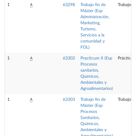
A
1
63298
Trabajo fin de
Trabajo f
Máster (Esp
Administración,
Marketing,
Turismo,
Servicios a la
comunidad y
FOL)
A
1
63302
Practicum II (Esp
Prácticas
Procesos
sanitarios,
Quimicos,
Ambientales y
Agroalimentarios)
A
1
63303
Trabajo fin de
Trabajo f
Máster (Esp
Procesos
Sanitarios,
Químicos,
Ambientales y
Agroalimentarios)