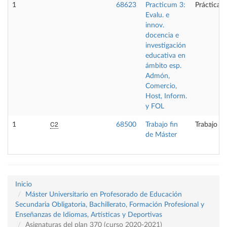
1
68623
Practicum 3:
Prácticas 
Evalu. e
innov.
docencia e
investigación
educativa en
ámbito esp.
Admón,
Comercio,
Host, Inform.
y FOL
C2
1
68500
Trabajo fin
Trabajo fi
de Máster
Inicio
Máster Universitario en Profesorado de Educación
Secundaria Obligatoria, Bachillerato, Formación Profesional y
Enseñanzas de Idiomas, Artísticas y Deportivas
Asignaturas del plan 370 (curso 2020-2021)