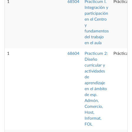
1
68504
Practicum I.
Prácticas 
Integración y
participación
en el Centro
y
fundamentos
del trabajo
en el aula
1
68604
Practicum 2:
Prácticas 
Diseño
curricular y
actividades
de
aprendizaje
en el ámbito
de esp.
Admón,
Comercio,
Host,
Informat,
FOL