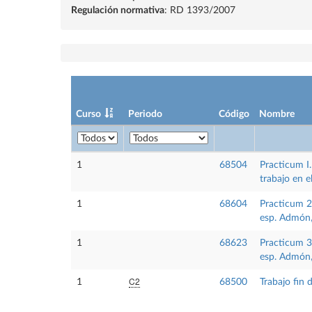
Regulación normativa
: RD 1393/2007
Curso
Periodo
Código
Nombre
1
68504
Practicum I.
trabajo en e
1
68604
Practicum 2:
esp. Admón,
1
68623
Practicum 3:
esp. Admón,
C2
1
68500
Trabajo fin 