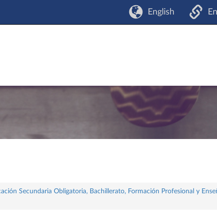
English
En
ación Secundaria Obligatoria, Bachillerato, Formación Profesional y Ense