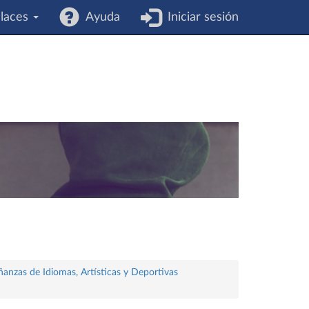
laces
Ayuda
Iniciar sesión
ñanzas de Idiomas, Artísticas y Deportivas