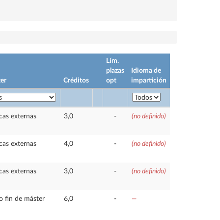
Lím.
plazas
Idioma de
er
Créditos
opt
impartición
cas externas
3,0
-
(no definido)
cas externas
4,0
-
(no definido)
cas externas
3,0
-
(no definido)
o fin de máster
6,0
-
—