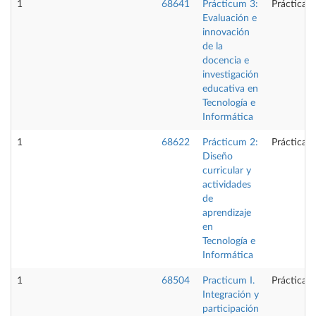
1
68641
Prácticum 3:
Prácticas 
Evaluación e
innovación
de la
docencia e
investigación
educativa en
Tecnología e
Informática
1
68622
Prácticum 2:
Prácticas 
Diseño
curricular y
actividades
de
aprendizaje
en
Tecnología e
Informática
1
68504
Practicum I.
Prácticas 
Integración y
participación