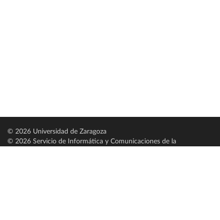
© 2026 Universidad de Zaragoza
© 2026 Servicio de Informática y Comunicaciones de la
Universidad de Zaragoza (
SICUZ
)
Universidad de Zaragoza
C/ Pedro Cerbuna, 12
ES-50009 Zaragoza
España / Spain
Tel: +34 976761000
ciu@unizar.es