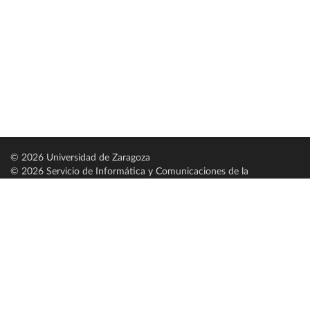
© 2026 Universidad de Zaragoza
© 2026 Servicio de Informática y Comunicaciones de la
Universidad de Zaragoza (
SICUZ
)
Universidad de Zaragoza
C/ Pedro Cerbuna, 12
ES-50009 Zaragoza
España / Spain
Tel: +34 976761000
ciu@unizar.es
Q-5018001-G