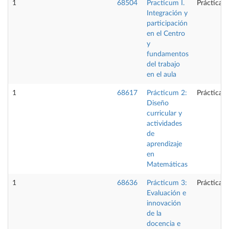
1
68504
Practicum I.
Prácticas 
Integración y
participación
en el Centro
y
fundamentos
del trabajo
en el aula
1
68617
Prácticum 2:
Prácticas 
Diseño
curricular y
actividades
de
aprendizaje
en
Matemáticas
1
68636
Prácticum 3:
Prácticas 
Evaluación e
innovación
de la
docencia e