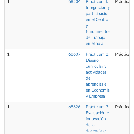
1
68504
Practicum I.
Prácticas 
Integración y
participación
en el Centro
y
fundamentos
del trabajo
en el aula
1
68607
Prácticum 2:
Prácticas 
Diseño
curricular y
actividades
de
aprendizaje
en Economía
y Empresa
1
68626
Prácticum 3:
Prácticas 
Evaluación e
innovación
de la
docencia e