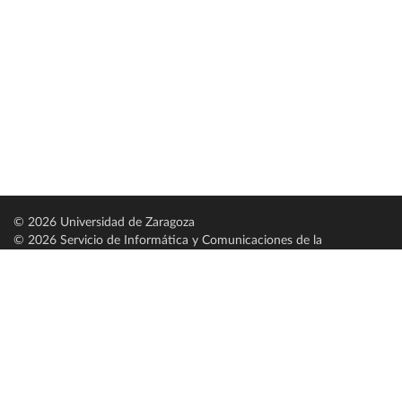
© 2026 Universidad de Zaragoza
© 2026 Servicio de Informática y Comunicaciones de la
Universidad de Zaragoza (
SICUZ
)
Universidad de Zaragoza
C/ Pedro Cerbuna, 12
ES-50009 Zaragoza
España / Spain
Tel: +34 976761000
ciu@unizar.es
Q-5018001-G