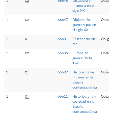
C2
1
66648
Dictadura y
Optativ
memoria en el
siglo XX
C2
1
66647
Diplomacia,
Optativ
guerra y paz en
el siglo XX
A
1
66601
Enseñanzas en
Obligat
red
C2
1
66605
Europa en
Optativ
guerra: 1914-
1945
C1
1
66609
Historia de las
Optativ
mujeres en la
España
contemporánea
C1
1
66611
Historiografía y
Optativ
sociedad en la
España
contemporánea