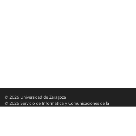
© 2026 Universidad de Zaragoza
© 2026 Servicio de Informática y Comunicaciones de la
Universidad de Zaragoza (
SICUZ
)
Universidad de Zaragoza
C/ Pedro Cerbuna, 12
ES-50009 Zaragoza
España / Spain