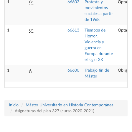
C1
1
66602
Protesta y
Optativ
movimientos
sociales a partir
de 1968
C1
1
66613
Tiempos de
Optativ
Horror.
Violencia y
guerra en
Europa durante
el siglo XX
A
1
66600
Trabajo fin de
Obligat
Máster
Inicio
Máster Universitario en Historia Contemporánea
Asignaturas del plan 327 (curso 2020-2021)