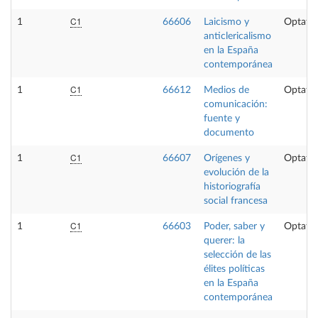
C1
1
66606
Laicismo y
Optativ
anticlericalismo
en la España
contemporánea
C1
1
66612
Medios de
Optativ
comunicación:
fuente y
documento
C1
1
66607
Orígenes y
Optativ
evolución de la
historiografía
social francesa
C1
1
66603
Poder, saber y
Optativ
querer: la
selección de las
élites políticas
en la España
contemporánea