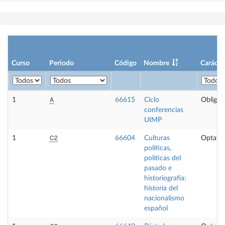
Curso
Periodo
Código
Nombre
Carácte
A
1
66615
Ciclo
Obligat
conferencias
UIMP
C2
1
66604
Culturas
Optativ
políticas,
políticas del
pasado e
historiografía:
historia del
nacionalismo
español