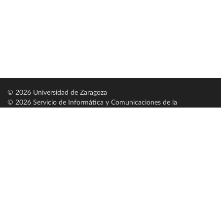
© 2026 Universidad de Zaragoza
© 2026 Servicio de Informática y Comunicaciones de la
Universidad de Zaragoza (
SICUZ
)
Universidad de Zaragoza
C/ Pedro Cerbuna, 12
ES-50009 Zaragoza
España / Spain
Tel: +34 976761000
ciu@unizar.es
Q-5018001-G