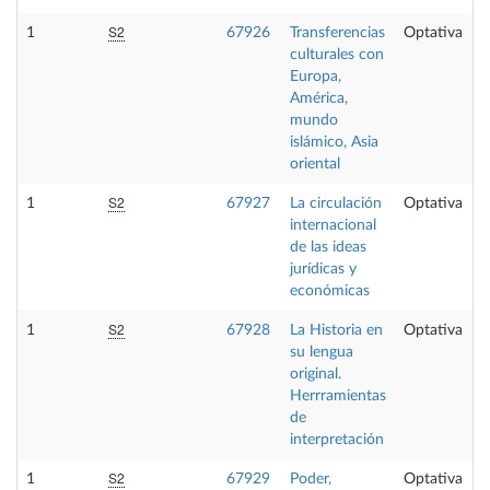
S2
1
67926
Transferencias
Optativa
culturales con
Europa,
América,
mundo
islámico, Asia
oriental
S2
1
67927
La circulación
Optativa
internacional
de las ideas
jurídicas y
económicas
S2
1
67928
La Historia en
Optativa
su lengua
original.
Herrramientas
de
interpretación
S2
1
67929
Poder,
Optativa