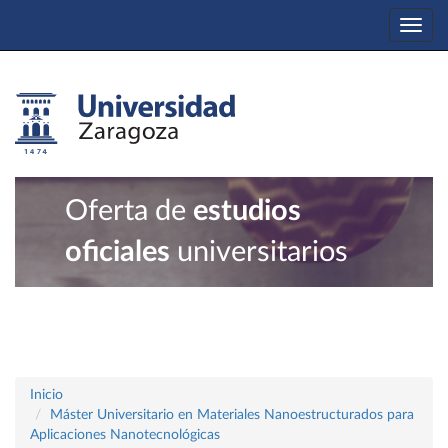
Togg
navi
Oferta de
estudios
oficiales
universitarios
Inicio
Máster Universitario en Materiales Nanoestructurados para
Aplicaciones Nanotecnológicas