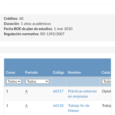
Créditos
: 60
Duración
: 1 años académicos
Fecha BOE de plan de estudios
: 1 mar 2010
Regulación normativa
: RD 1393/2007
Curso
Periodo
Código
Nombre
Carácter
A
1
66117
Prácticas externas
Optativ
en empresas
A
1
66118
Trabajo fin de
Trabajo 
Máster