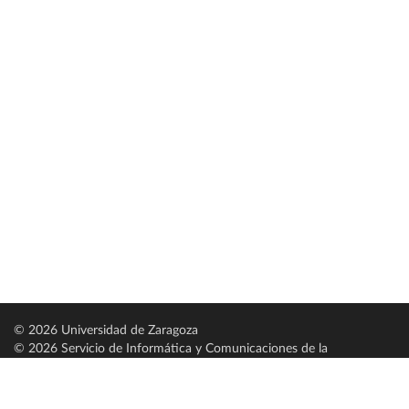
© 2026 Universidad de Zaragoza
© 2026 Servicio de Informática y Comunicaciones de la
Universidad de Zaragoza (
SICUZ
)
Universidad de Zaragoza
C/ Pedro Cerbuna, 12