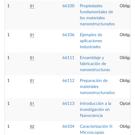
S1
1
66100
Propiedades
Obligato
fundamentales de
los materiales
nanoestructurados
S1
1
66106
Ejemplos de
Obligato
aplicaciones
industriales
S1
1
66111
Ensamblaje y
Obligato
fabricación de
nanoestructuras
S1
1
66112
Preparación de
Obligato
materiales
nanoestructurados
S1
1
66113
Introducción a la
Optativ
investigación en
Nanociencia
S2
1
66104
Caracterización II:
Obligato
Microscopias