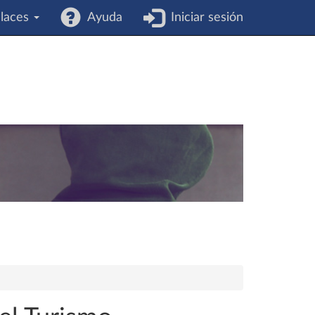
laces
Ayuda
Iniciar sesión