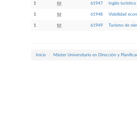
S2
1
61947
Inglés turístico
S2
1
61948
Viabilidad econ
S2
1
61949
Turismo de ni
Inicio
Máster Universitario en Dirección y Planific