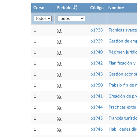
Curso
Periodo
Código
Nombre
S1
1
61938
Técnicas avanz
S1
1
61939
Gestión de emp
S1
1
61940
Régimen jurídic
S1
1
61942
Planificación y
S1
1
61943
Gestión económ
S1
1
61950
Trabajo fin de 
S2
1
61941
Creación de pr
S2
1
61944
Prácticas exte
S2
1
61945
Francés turísti
S2
1
61946
Habilidades dir