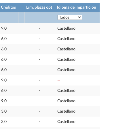
Créditos
Lím. plazas opt
Idioma de impartición
9,0
-
Castellano
6,0
-
Castellano
6,0
-
Castellano
6,0
-
Castellano
6,0
-
Castellano
9,0
-
—
6,0
-
Castellano
9,0
-
Castellano
3,0
-
Castellano
3,0
-
Castellano