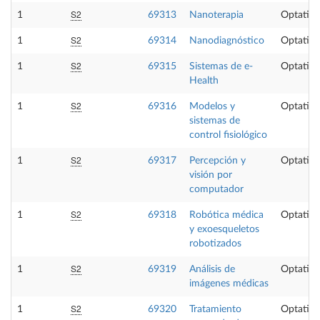
S2
1
69313
Nanoterapia
Optativa
S2
1
69314
Nanodiagnóstico
Optativa
S2
1
69315
Sistemas de e-
Optativa
Health
S2
1
69316
Modelos y
Optativa
sistemas de
control fisiológico
S2
1
69317
Percepción y
Optativa
visión por
computador
S2
1
69318
Robótica médica
Optativa
y exoesqueletos
robotizados
S2
1
69319
Análisis de
Optativa
imágenes médicas
S2
1
69320
Tratamiento
Optativa