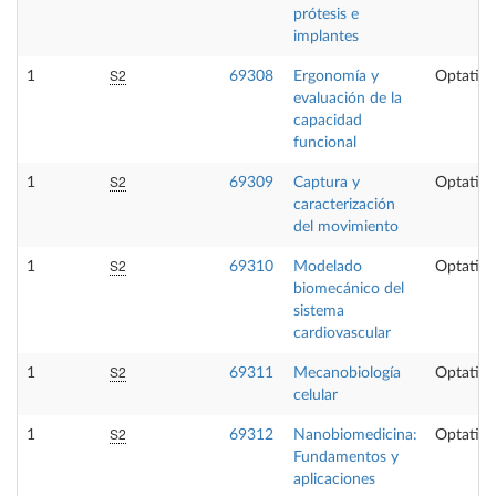
prótesis e
implantes
S2
1
69308
Ergonomía y
Optativa
evaluación de la
capacidad
funcional
S2
1
69309
Captura y
Optativa
caracterización
del movimiento
S2
1
69310
Modelado
Optativa
biomecánico del
sistema
cardiovascular
S2
1
69311
Mecanobiología
Optativa
celular
S2
1
69312
Nanobiomedicina:
Optativa
Fundamentos y
aplicaciones