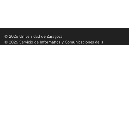
© 2026 Universidad de Zaragoza
© 2026 Servicio de Informática y Comunicaciones de la
Universidad de Zaragoza (
SICUZ
)
Universidad de Zaragoza
C/ Pedro Cerbuna, 12
ES-50009 Zaragoza
España / Spain
Tel: +34 976761000
ciu@unizar.es
Q-5018001-G
Servido por nodo: estudios
Aviso legal
|
Condiciones generales de uso
|
Política de privacidad