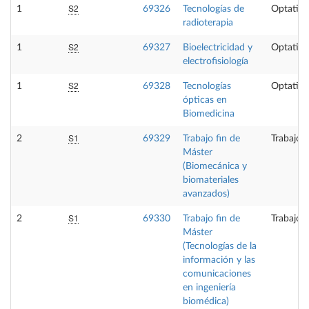
S2
1
69326
Tecnologías de
Optativa
radioterapia
S2
1
69327
Bioelectricidad y
Optativa
electrofisiología
S2
1
69328
Tecnologías
Optativa
ópticas en
Biomedicina
S1
2
69329
Trabajo fin de
Trabajo 
Máster
(Biomecánica y
biomateriales
avanzados)
S1
2
69330
Trabajo fin de
Trabajo 
Máster
(Tecnologías de la
información y las
comunicaciones
en ingeniería
biomédica)