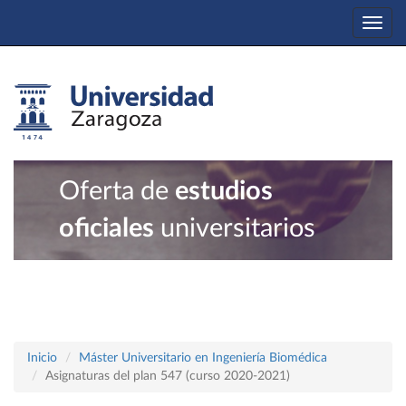
Togg
navi
Oferta de
estudios
oficiales
universitarios
Inicio
Máster Universitario en Ingeniería Biomédica
Asignaturas del plan 547 (curso 2020-2021)