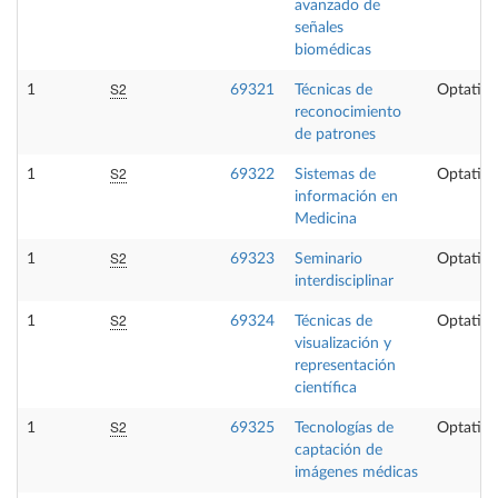
avanzado de
señales
biomédicas
S2
1
69321
Técnicas de
Optativa
reconocimiento
de patrones
S2
1
69322
Sistemas de
Optativa
información en
Medicina
S2
1
69323
Seminario
Optativa
interdisciplinar
S2
1
69324
Técnicas de
Optativa
visualización y
representación
científica
S2
1
69325
Tecnologías de
Optativa
captación de
imágenes médicas