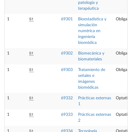
patología y
terapéutica
S1
1
69301
Bioestadística y
Obligator
simulación
numérica en
ingeniería
biomédica
S1
1
69302
Biomecánica y
Obligator
biomateriales
S1
1
69303
Tratamiento de
Obligator
señales e
imágenes
biomédicas
S1
1
69332
Prácticas externas
Optativa
1
S1
1
69333
Prácticas externas
Optativa
2
S1
1
69334
Tecnología
Optativa