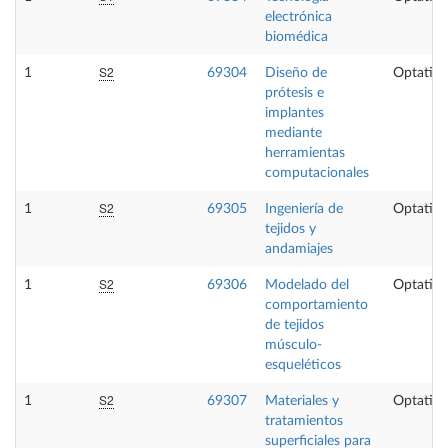
electrónica
biomédica
S2
1
69304
Diseño de
Optativa
prótesis e
implantes
mediante
herramientas
computacionales
S2
1
69305
Ingeniería de
Optativa
tejidos y
andamiajes
S2
1
69306
Modelado del
Optativa
comportamiento
de tejidos
músculo-
esqueléticos
S2
1
69307
Materiales y
Optativa
tratamientos
superficiales para