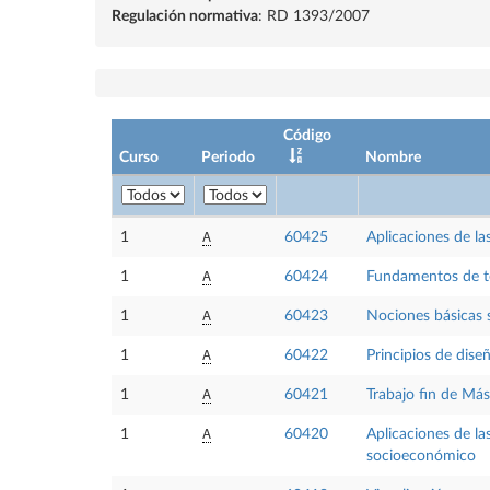
Regulación normativa
: RD 1393/2007
Código
Curso
Periodo
Nombre
A
1
60425
Aplicaciones de la
A
1
60424
Fundamentos de t
A
1
60423
Nociones básicas 
A
1
60422
Principios de dise
A
1
60421
Trabajo fin de Más
A
1
60420
Aplicaciones de la
socioeconómico