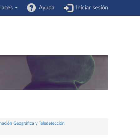
laces
Ayuda
Iniciar sesión
rmación Geográfica y Teledetección