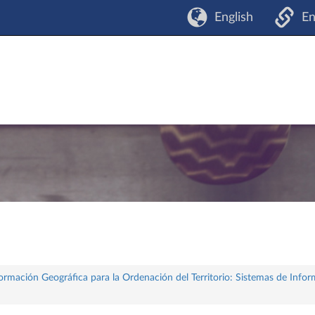
English
En
formación Geográfica para la Ordenación del Territorio: Sistemas de Info