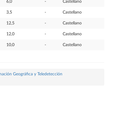
6,0
-
Castellano
3,5
-
Castellano
12,5
-
Castellano
12,0
-
Castellano
10,0
-
Castellano
rmación Geográfica y Teledetección