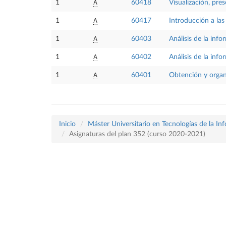
A
1
60418
Visualización, pre
A
1
60417
Introducción a las
A
1
60403
Análisis de la inf
A
1
60402
Análisis de la inf
A
1
60401
Obtención y organ
Inicio
Máster Universitario en Tecnologías de la In
Asignaturas del plan 352 (curso 2020-2021)