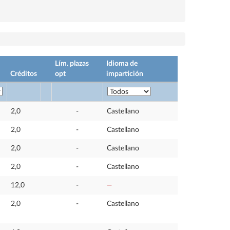
Lím. plazas
Idioma de
Créditos
opt
impartición
2,0
-
Castellano
2,0
-
Castellano
2,0
-
Castellano
2,0
-
Castellano
12,0
-
—
2,0
-
Castellano