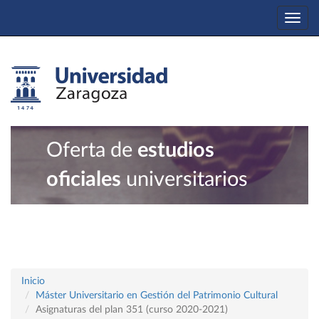
Togg
navi
Oferta de
estudios
oficiales
universitarios
Inicio
Máster Universitario en Gestión del Patrimonio Cultural
Asignaturas del plan 351 (curso 2020-2021)