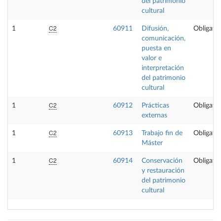
del patrimonio
cultural
C2
1
60911
Difusión,
Obligator
comunicación,
puesta en
valor e
interpretación
del patrimonio
cultural
C2
1
60912
Prácticas
Obligator
externas
C2
1
60913
Trabajo fin de
Obligator
Máster
C2
1
60914
Conservación
Obligator
y restauración
del patrimonio
cultural