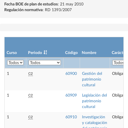
Fecha BOE de plan de estudios
: 21 may 2010
Regulación normativa
: RD 1393/2007
Curso
Periodo
Código
Nombre
Carácter
C2
1
60900
Gestión del
Obligator
patrimonio
cultural
C2
1
60909
Legislación del
Obligator
patrimonio
cultural
C2
1
60910
Investigación
Obligator
y catalogación