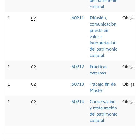
del patrimonio
cultural
C2
1
60911
Difusión,
Obligator
comunicación,
puesta en
valor e
interpretación
del patrimonio
cultural
C2
1
60912
Prácticas
Obligator
externas
C2
1
60913
Trabajo fin de
Obligator
Máster
C2
1
60914
Conservación
Obligator
y restauración
del patrimonio
cultural