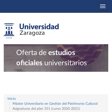
Togg
navi
Oferta de
estudios
oficiales
universitarios
Inicio
Máster Universitario en Gestión del Patrimonio Cultural
Asignaturas del plan 351 (curso 2020-2021)