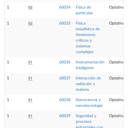
S2
1
60034
Física de
Optativa
partículas
S2
1
60035
Física
Optativa
estadística de
fenómenos
críticos y
sistemas
complejos
S1
1
60036
Instrumentación
Optativa
inteligente
S1
1
60037
Interacción de
Optativa
radiación y
materia
S1
1
60038
Nanociencia y
Optativa
nanotecnología
S1
1
60039
Seguridad y
Optativa
procesos
industriales con