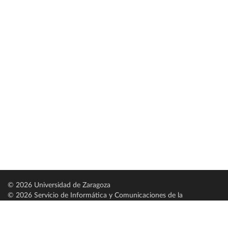
© 2026 Universidad de Zaragoza
© 2026 Servicio de Informática y Comunicaciones de la
Universidad de Zaragoza (
SICUZ
)
Universidad de Zaragoza
C/ Pedro Cerbuna, 12