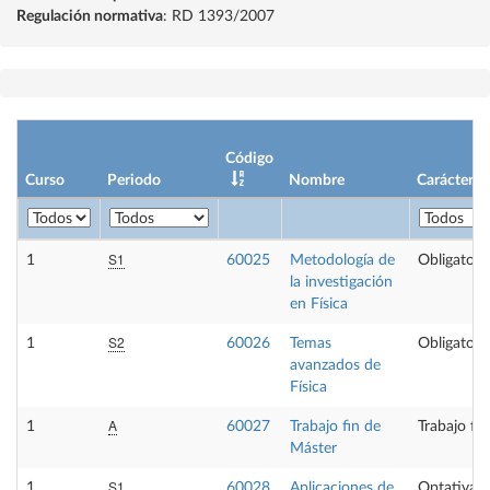
Regulación normativa
: RD 1393/2007
Código
Curso
Periodo
Nombre
Carácter
S1
1
60025
Metodología de
Obligatori
la investigación
en Física
S2
1
60026
Temas
Obligatori
avanzados de
Física
A
1
60027
Trabajo fin de
Trabajo fi
Máster
S1
1
60028
Aplicaciones de
Optativa