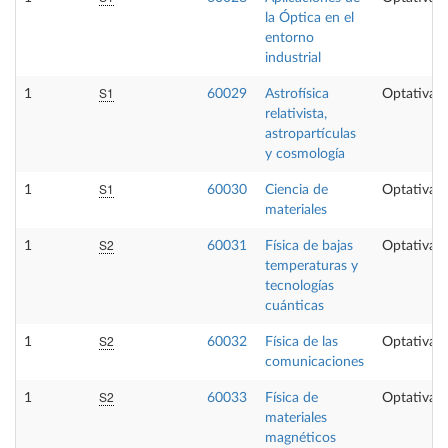
la Óptica en el
entorno
industrial
S1
1
60029
Astrofísica
Optativa
relativista,
astropartículas
y cosmología
S1
1
60030
Ciencia de
Optativa
materiales
S2
1
60031
Física de bajas
Optativa
temperaturas y
tecnologías
cuánticas
S2
1
60032
Física de las
Optativa
comunicaciones
S2
1
60033
Física de
Optativa
materiales
magnéticos