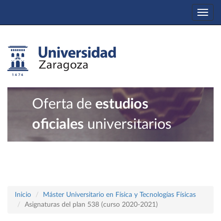
Togg
navi
Oferta de
estudios
oficiales
universitarios
Inicio
Máster Universitario en Física y Tecnologías Físicas
Asignaturas del plan 538 (curso 2020-2021)