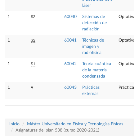
láser
S2
1
60040
Sistemas de
Optativa
detección de
radiación
S2
1
60041
Técnicas de
Optativa
imagen y
radiofísica
S1
1
60042
Teoría cuántica
Optativa
de la materia
condensada
A
1
60043
Prácticas
Prácticas 
externas
Inicio
Máster Universitario en Física y Tecnologías Físicas
Asignaturas del plan 538 (curso 2020-2021)