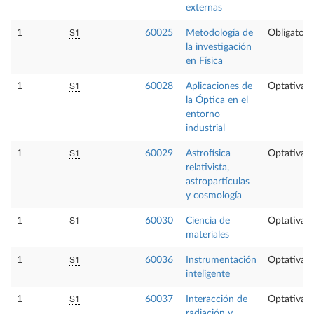
externas
S1
1
60025
Metodología de
Obligatori
la investigación
en Física
S1
1
60028
Aplicaciones de
Optativa
la Óptica en el
entorno
industrial
S1
1
60029
Astrofísica
Optativa
relativista,
astropartículas
y cosmología
S1
1
60030
Ciencia de
Optativa
materiales
S1
1
60036
Instrumentación
Optativa
inteligente
S1
1
60037
Interacción de
Optativa
radiación y