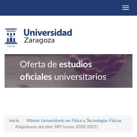
Togg
navi
Oferta de
estudios
oficiales
universitarios
Inicio
Máster Universitario en Física y Tecnologías Físicas
Asignaturas del plan 589 (curso 2020-2021)