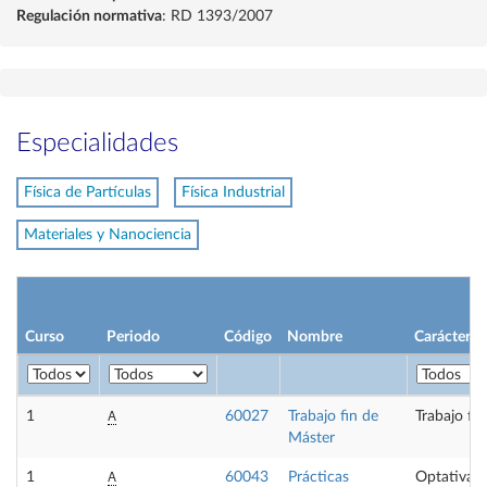
Regulación normativa
: RD 1393/2007
Especialidades
Física de Partículas
Física Industrial
Materiales y Nanociencia
Curso
Periodo
Código
Nombre
Carácter
A
1
60027
Trabajo fin de
Trabajo fi
Máster
A
1
60043
Prácticas
Optativa