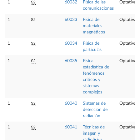
S2
1
60032
Física de las
Optativa
comunicaciones
S2
1
60033
Física de
Optativa
materiales
magnéticos
S2
1
60034
Física de
Optativa
partículas
S2
1
60035
Física
Optativa
estadística de
fenómenos
críticos y
sistemas
complejos
S2
1
60040
Sistemas de
Optativa
detección de
radiación
S2
1
60041
Técnicas de
Optativa
imagen y
radiofísica