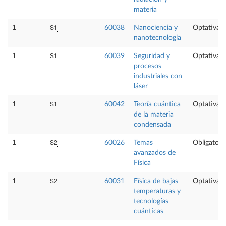
materia
S1
1
60038
Nanociencia y
Optativa
nanotecnología
S1
1
60039
Seguridad y
Optativa
procesos
industriales con
láser
S1
1
60042
Teoría cuántica
Optativa
de la materia
condensada
S2
1
60026
Temas
Obligatori
avanzados de
Física
S2
1
60031
Física de bajas
Optativa
temperaturas y
tecnologías
cuánticas