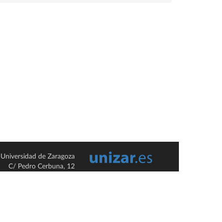
Universidad de Zaragoza
C/ Pedro Cerbuna, 12
ES-50009 Zaragoza
España / Spain
Tel: +34 976761000
ciu@unizar.es
Q-5018001-G