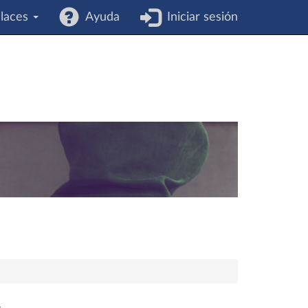
laces
Ayuda
Iniciar sesión