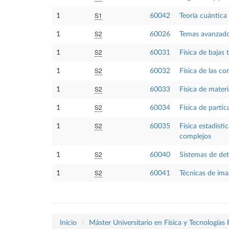
S1
1
60042
Teoría cuántica
S2
1
60026
Temas avanzado
S2
1
60031
Física de bajas
S2
1
60032
Física de las c
S2
1
60033
Física de mater
S2
1
60034
Física de partíc
S2
1
60035
Física estadíst
complejos
S2
1
60040
Sistemas de det
S2
1
60041
Técnicas de ima
Inicio
Máster Universitario en Física y Tecnologías 