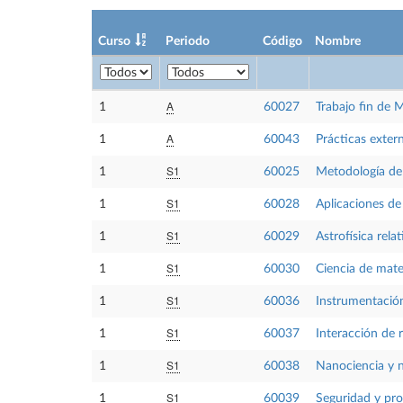
Curso
Periodo
Código
Nombre
A
1
60027
Trabajo fin de 
A
1
60043
Prácticas exter
S1
1
60025
Metodología de 
S1
1
60028
Aplicaciones de 
S1
1
60029
Astrofísica rela
S1
1
60030
Ciencia de mate
S1
1
60036
Instrumentación
S1
1
60037
Interacción de 
S1
1
60038
Nanociencia y 
S1
1
60039
Seguridad y pro