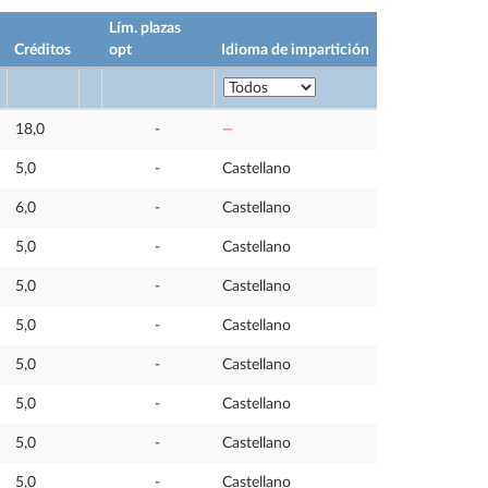
Lím. plazas
Créditos
opt
Idioma de impartición
18,0
-
—
5,0
-
Castellano
6,0
-
Castellano
5,0
-
Castellano
5,0
-
Castellano
5,0
-
Castellano
5,0
-
Castellano
5,0
-
Castellano
5,0
-
Castellano
5,0
-
Castellano