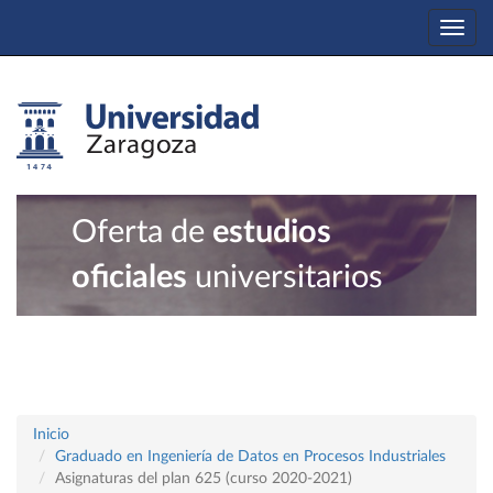
Togg
navi
Oferta de
estudios
oficiales
universitarios
Inicio
Graduado en Ingeniería de Datos en Procesos Industriales
Asignaturas del plan 625 (curso 2020-2021)