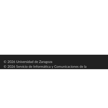
© 2026 Universidad de Zaragoza
© 2026 Servicio de Informática y Comunicaciones de la
Universidad de Zaragoza (
SICUZ
)
Universidad de Zaragoza
C/ Pedro Cerbuna, 12
ES-50009 Zaragoza
España / Spain
Tel: +34 976761000
ciu@unizar.es
Q-5018001-G