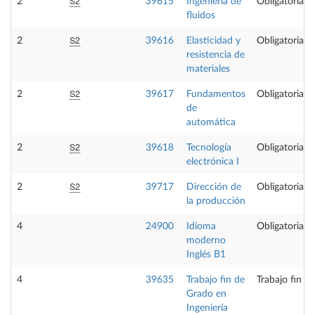
S2
2
39615
Ingeniería de
Obligatoria
fluidos
S2
2
39616
Elasticidad y
Obligatoria
resistencia de
materiales
S2
2
39617
Fundamentos
Obligatoria
de
automática
S2
2
39618
Tecnología
Obligatoria
electrónica I
S2
2
39717
Dirección de
Obligatoria
la producción
4
24900
Idioma
Obligatoria
moderno
Inglés B1
4
39635
Trabajo fin de
Trabajo fin d
Grado en
Ingeniería