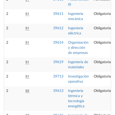
III
S1
2
39611
Ingeniería
Obligatoria
mecánica
S1
2
39612
Ingeniería
Obligatoria
eléctrica
S1
2
39614
Organización
Obligatoria
y dirección
de empresas
S1
2
39619
Ingeniería de
Obligatoria
materiales
S1
2
39713
Investigación
Obligatoria
operativa
S2
2
39613
Ingeniería
Obligatoria
térmica y
tecnología
energética