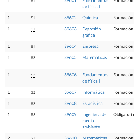
S1
1
39601
Fundamentos
Formación Bá
de física I
S1
1
39602
Química
Formación Bá
S1
1
39603
Expresión
Formación Bá
gráfica
S1
1
39604
Empresa
Formación Bá
S2
1
39605
Matemáticas
Formación Bá
II
S2
1
39606
Fundamentos
Formación Bá
de física II
S2
1
39607
Informática
Formación Bá
S2
1
39608
Estadística
Formación Bá
S2
1
39609
Ingeniería del
Obligatoria
medio
ambiente
S1
2
39610
Matemáticas
Formación Bá