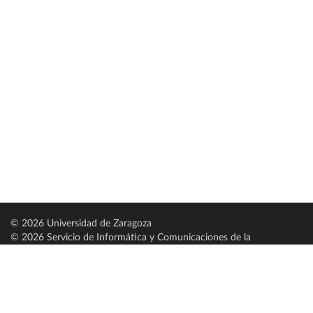
© 2026 Universidad de Zaragoza
© 2026 Servicio de Informática y Comunicaciones de la
Universidad de Zaragoza (
SICUZ
)
Universidad de Zaragoza
C/ Pedro Cerbuna, 12
ES-50009 Zaragoza
España / Spain