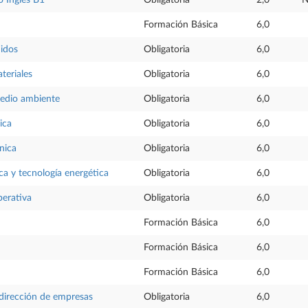
 Inglés B1
Obligatoria
2,0
N
Formación Básica
6,0
uidos
Obligatoria
6,0
teriales
Obligatoria
6,0
medio ambiente
Obligatoria
6,0
ica
Obligatoria
6,0
nica
Obligatoria
6,0
ica y tecnología energética
Obligatoria
6,0
perativa
Obligatoria
6,0
Formación Básica
6,0
Formación Básica
6,0
Formación Básica
6,0
dirección de empresas
Obligatoria
6,0