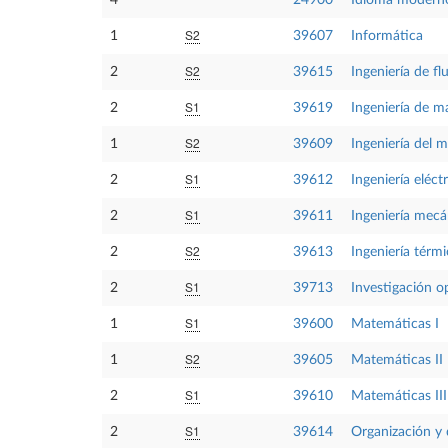
4
24900
Idioma moderno
S2
1
39607
Informática
S2
2
39615
Ingeniería de fl
S1
2
39619
Ingeniería de ma
S2
1
39609
Ingeniería del 
S1
2
39612
Ingeniería eléctr
S1
2
39611
Ingeniería mecá
S2
2
39613
Ingeniería térm
S1
2
39713
Investigación o
S1
1
39600
Matemáticas I
S2
1
39605
Matemáticas II
S1
2
39610
Matemáticas III
S1
2
39614
Organización y 