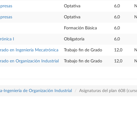
mpresas
Optativa
6,0
N
mpresas
Optativa
6,0
N
Formación Básica
6,0
rónica I
Obligatoria
6,0
Grado en Ingeniería Mecatrónica
Trabajo fin de Grado
12,0
N
Grado en Organización Industrial
Trabajo fin de Grado
12,0
N
-Ingeniería de Organización Industrial
Asignaturas del plan 608 (cur