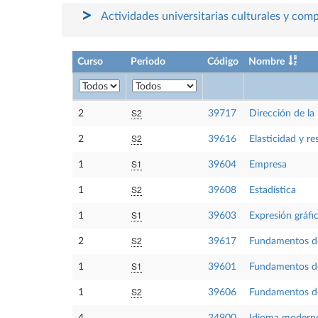
Actividades universitarias culturales y com
Curso
Periodo
Código
Nombre
S2
2
39717
Dirección de la
S2
2
39616
Elasticidad y re
S1
1
39604
Empresa
S2
1
39608
Estadística
S1
1
39603
Expresión gráfi
S2
2
39617
Fundamentos d
S1
1
39601
Fundamentos de 
S2
1
39606
Fundamentos de 