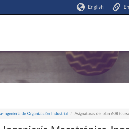
English
En
-Ingeniería de Organización Industrial
Asignaturas del plan 608 (cur