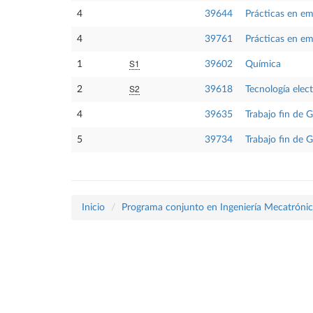
4
39644
Prácticas en e
4
39761
Prácticas en e
S1
1
39602
Química
S2
2
39618
Tecnología elect
4
39635
Trabajo fin de 
5
39734
Trabajo fin de 
Inicio
Programa conjunto en Ingeniería Mecatrónica