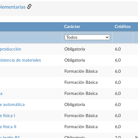
plementarias
Carácter
Créditos
 producción
Obligatoria
6,0
sistencia de materiales
Obligatoria
6,0
Formación Básica
6,0
Formación Básica
6,0
ca
Formación Básica
6,0
e automática
Obligatoria
6,0
física I
Formación Básica
6,0
física II
Formación Básica
6,0