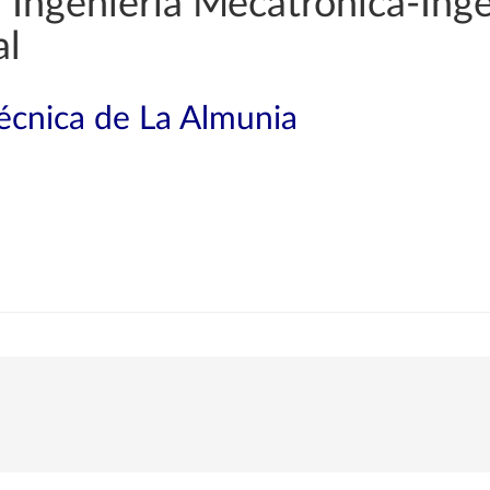
Ingeniería Mecatrónica-Inge
al
técnica de La Almunia