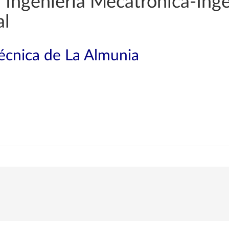
Ingeniería Mecatrónica-Inge
al
técnica de La Almunia