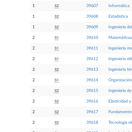
S2
1
39607
Informática
S2
1
39608
Estadística
S2
1
39609
Ingeniería d
S1
2
39610
Matemáticas 
S1
2
39611
Ingeniería m
S1
2
39612
Ingeniería elé
S2
2
39613
Ingeniería té
S1
2
39614
Organización
S2
2
39615
Ingeniería de
S2
2
39616
Elasticidad y
S2
2
39617
Fundamentos
S2
2
39618
Tecnología el