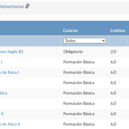
plementarias
Carácter
Créditos
rno Inglés B1
Obligatoria
2,0
 I
Formación Básica
6,0
de física I
Formación Básica
6,0
Formación Básica
6,0
áfica
Formación Básica
6,0
Formación Básica
6,0
II
Formación Básica
6,0
de física II
Formación Básica
6,0