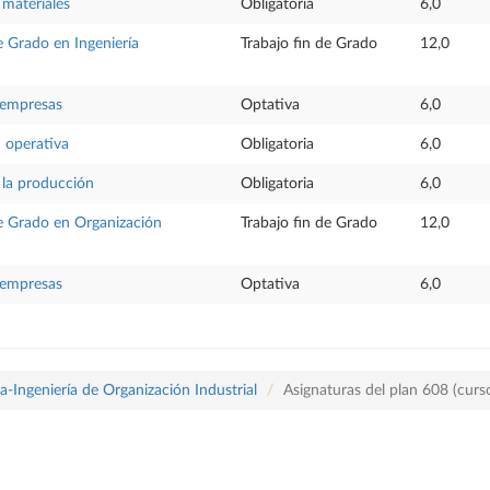
 materiales
Obligatoria
6,0
e Grado en Ingeniería
Trabajo fin de Grado
12,0
 empresas
Optativa
6,0
n operativa
Obligatoria
6,0
 la producción
Obligatoria
6,0
de Grado en Organización
Trabajo fin de Grado
12,0
 empresas
Optativa
6,0
-Ingeniería de Organización Industrial
Asignaturas del plan 608 (cur