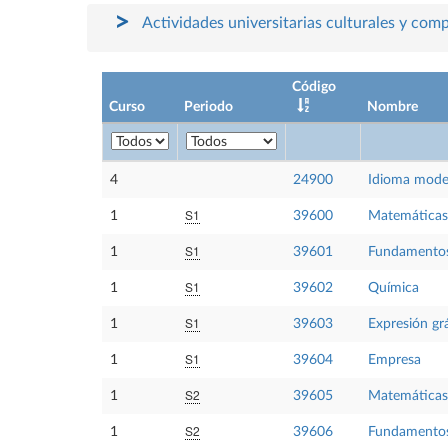
Actividades universitarias culturales y com
Código
Curso
Periodo
Nombre
4
24900
Idioma mode
S1
1
39600
Matemáticas
S1
1
39601
Fundamentos 
S1
1
39602
Química
S1
1
39603
Expresión gr
S1
1
39604
Empresa
S2
1
39605
Matemáticas 
S2
1
39606
Fundamentos 