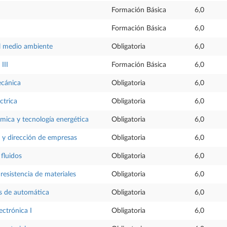
Formación Básica
6,0
Formación Básica
6,0
el medio ambiente
Obligatoria
6,0
III
Formación Básica
6,0
ecánica
Obligatoria
6,0
ctrica
Obligatoria
6,0
rmica y tecnología energética
Obligatoria
6,0
 y dirección de empresas
Obligatoria
6,0
 fluidos
Obligatoria
6,0
 resistencia de materiales
Obligatoria
6,0
 de automática
Obligatoria
6,0
ectrónica I
Obligatoria
6,0