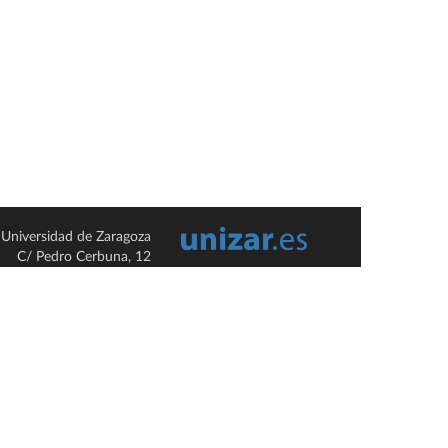
Universidad de Zaragoza
C/ Pedro Cerbuna, 12
ES-50009 Zaragoza
España / Spain
Tel: +34 976761000
ciu@unizar.es
Q-5018001-G