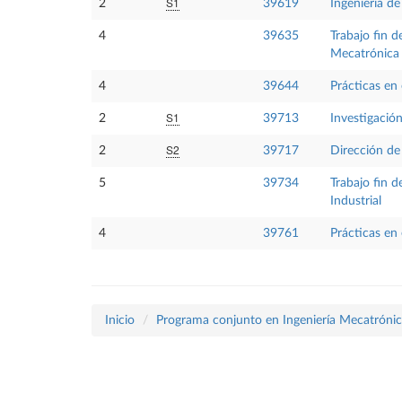
S1
2
39619
Ingeniería de
4
39635
Trabajo fin d
Mecatrónica
4
39644
Prácticas en
S1
2
39713
Investigació
S2
2
39717
Dirección de
5
39734
Trabajo fin 
Industrial
4
39761
Prácticas en
Inicio
Programa conjunto en Ingeniería Mecatrónica