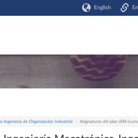
English
En
-Ingeniería de Organización Industrial
Asignaturas del plan 608 (cur