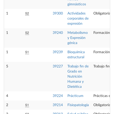
gimnásticos
S2
1
39300
Actividades
Obligatoria
corporales de
expresión
S2
1
39240
Metabolismo
Formación Bá
y Expresión
génica
S1
1
39239
Bioquímica
Formación Bá
estructural
5
39227
Trabajo fin de
Trabajo fin 
Grado en
Nutrición
Humana y
Dietética
4
39224
Prácticum
Prácticas ext
S1
2
39214
Fisiopatología
Obligatoria
S2