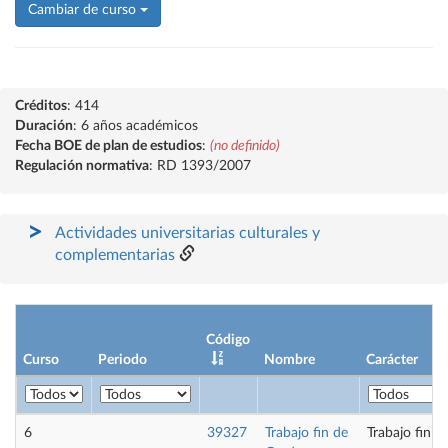
Cambiar de curso
Créditos
: 414
Duración
: 6 años académicos
Fecha BOE de plan de estudios
:
(no definido)
Regulación normativa
: RD 1393/2007
Actividades universitarias culturales y
complementarias
Código
Curso
Periodo
Nombre
Carácter
6
39327
Trabajo fin de
Trabajo fin 