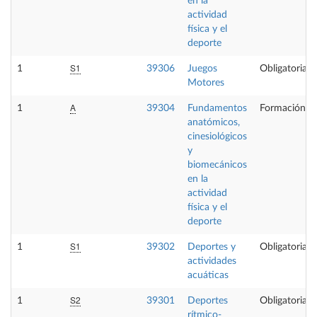
en la
actividad
física y el
deporte
S1
1
39306
Juegos
Obligatoria
Motores
A
1
39304
Fundamentos
Formación Bá
anatómicos,
cinesiológicos
y
biomecánicos
en la
actividad
física y el
deporte
S1
1
39302
Deportes y
Obligatoria
actividades
acuáticas
S2
1
39301
Deportes
Obligatoria
rítmico-