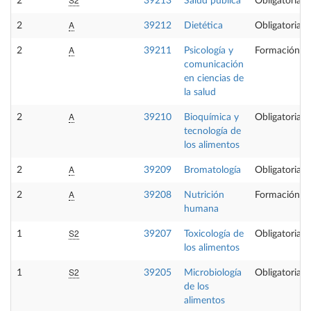
2
39213
Salud pública
Obligatoria
A
2
39212
Dietética
Obligatoria
A
2
39211
Psicología y
Formación Bá
comunicación
en ciencias de
la salud
A
2
39210
Bioquímica y
Obligatoria
tecnología de
los alimentos
A
2
39209
Bromatología
Obligatoria
A
2
39208
Nutrición
Formación Bá
humana
S2
1
39207
Toxicología de
Obligatoria
los alimentos
S2
1
39205
Microbiología
Obligatoria
de los
alimentos