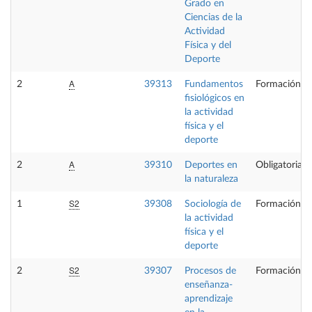
Grado en
Ciencias de la
Actividad
Física y del
Deporte
A
2
39313
Fundamentos
Formación Bá
fisiológicos en
la actividad
física y el
deporte
A
2
39310
Deportes en
Obligatoria
la naturaleza
S2
1
39308
Sociología de
Formación Bá
la actividad
física y el
deporte
S2
2
39307
Procesos de
Formación Bá
enseñanza-
aprendizaje