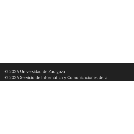
© 2026 Universidad de Zaragoza
© 2026 Servicio de Informática y Comunicaciones de la
Universidad de Zaragoza (
SICUZ
)
Universidad de Zaragoza
C/ Pedro Cerbuna, 12
ES-50009 Zaragoza
España / Spain
Tel: +34 976761000
ciu@unizar.es
Q-5018001-G