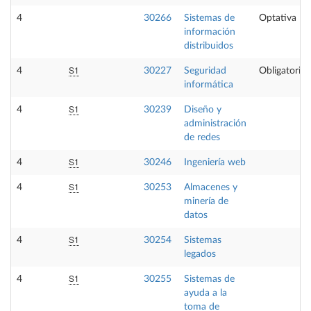
4
30266
Sistemas de
Optativa
información
distribuidos
S1
4
30227
Seguridad
Obligatoria
informática
S1
4
30239
Diseño y
administración
de redes
S1
4
30246
Ingeniería web
S1
4
30253
Almacenes y
minería de
datos
S1
4
30254
Sistemas
legados
S1
4
30255
Sistemas de
ayuda a la
toma de