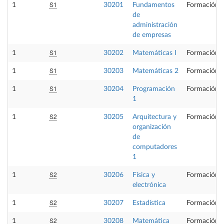
S1
1
30201
Fundamentos
Formación B
de
administración
de empresas
S1
1
30202
Matemáticas I
Formación B
S1
1
30203
Matemáticas 2
Formación B
S1
1
30204
Programación
Formación B
1
S2
1
30205
Arquitectura y
Formación B
organización
de
computadores
1
S2
1
30206
Física y
Formación B
electrónica
S2
1
30207
Estadística
Formación B
S2
1
30208
Matemática
Formación B