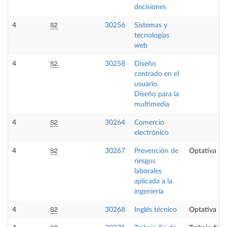
decisiones
S2
4
30256
Sistemas y
tecnologías
web
S2
4
30258
Diseño
centrado en el
usuario.
Diseño para la
multimedia
S2
4
30264
Comercio
electrónico
S2
4
30267
Prevención de
Optativa
riesgos
laborales
aplicada a la
ingeniería
S2
4
30268
Inglés técnico
Optativa