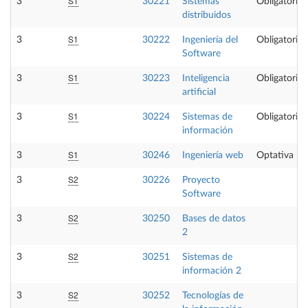
S1
3
30221
Sistemas
Obligatoria
distribuidos
S1
3
30222
Ingeniería del
Obligatoria
Software
S1
3
30223
Inteligencia
Obligatoria
artificial
S1
3
30224
Sistemas de
Obligatoria
información
S1
3
30246
Ingeniería web
Optativa
S2
3
30226
Proyecto
Software
S2
3
30250
Bases de datos
2
S2
3
30251
Sistemas de
información 2
S2
3
30252
Tecnologías de