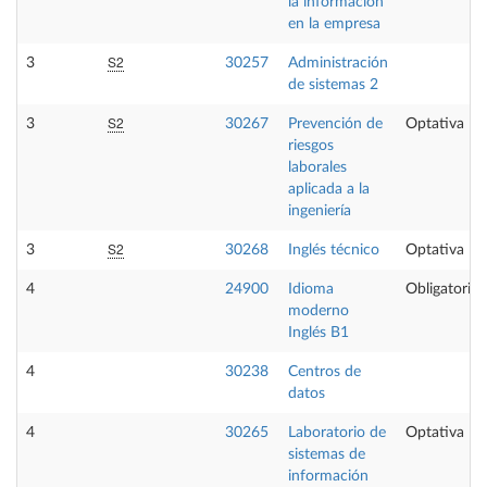
la información
en la empresa
S2
3
30257
Administración
de sistemas 2
S2
3
30267
Prevención de
Optativa
riesgos
laborales
aplicada a la
ingeniería
S2
3
30268
Inglés técnico
Optativa
4
24900
Idioma
Obligatoria
moderno
Inglés B1
4
30238
Centros de
datos
4
30265
Laboratorio de
Optativa
sistemas de
información