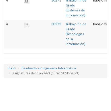
S2
4
30271
Trabajo fin de
Trabajo fin 
Grado
(Sistemas de
Información)
S2
4
30272
Trabajo fin de
Trabajo fin 
Grado
(Tecnologías
de la
Información)
Inicio
Graduado en Ingeniería Informática
Asignaturas del plan 443 (curso 2020-2021)