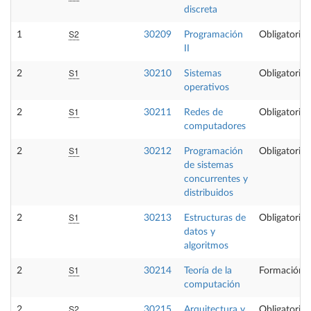
discreta
S2
1
30209
Programación
Obligatoria
II
S1
2
30210
Sistemas
Obligatoria
operativos
S1
2
30211
Redes de
Obligatoria
computadores
S1
2
30212
Programación
Obligatoria
de sistemas
concurrentes y
distribuidos
S1
2
30213
Estructuras de
Obligatoria
datos y
algoritmos
S1
2
30214
Teoría de la
Formación B
computación
S2
2
30215
Arquitectura y
Obligatoria