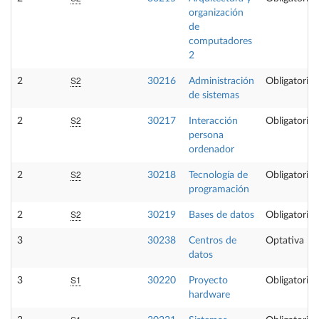
organización
de
computadores
2
S2
2
30216
Administración
Obligatoria
de sistemas
S2
2
30217
Interacción
Obligatoria
persona
ordenador
S2
2
30218
Tecnología de
Obligatoria
programación
S2
2
30219
Bases de datos
Obligatoria
3
30238
Centros de
Optativa
datos
S1
3
30220
Proyecto
Obligatoria
hardware