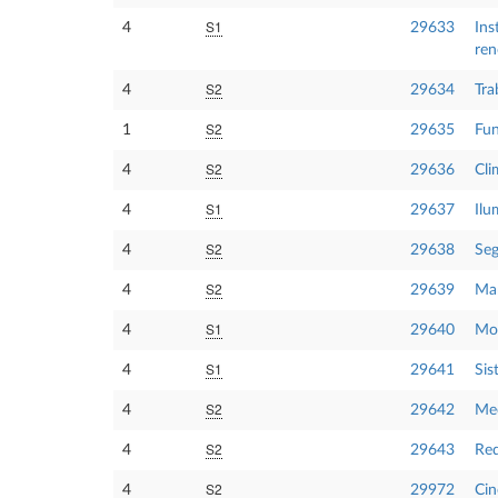
S1
4
29633
Ins
ren
S2
4
29634
Tra
S2
1
29635
Fun
S2
4
29636
Cli
S1
4
29637
Ilu
S2
4
29638
Seg
S2
4
29639
Man
S1
4
29640
Mov
S1
4
29641
Sis
S2
4
29642
Med
S2
4
29643
Red
S2
4
29972
Cin