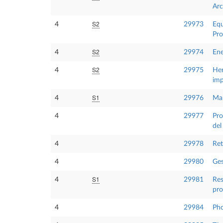
Arc
S2
4
29973
Equ
Pro
S2
4
29974
Ene
S2
4
29975
Her
imp
S1
4
29976
Man
4
29977
Pro
del
4
29978
Ret
4
29980
Ges
S1
4
29981
Res
pro
4
29984
Pho