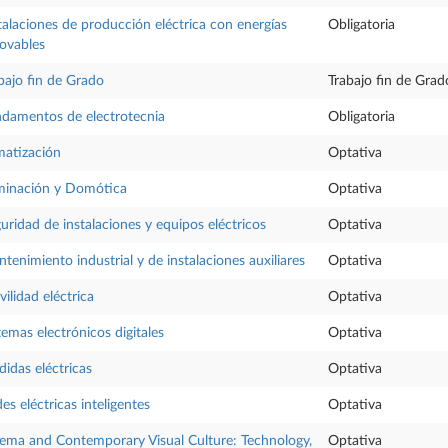
talaciones de producción eléctrica con energías
Obligatoria
ovables
bajo fin de Grado
Trabajo fin de Grad
damentos de electrotecnia
Obligatoria
matización
Optativa
minación y Domótica
Optativa
uridad de instalaciones y equipos eléctricos
Optativa
tenimiento industrial y de instalaciones auxiliares
Optativa
ilidad eléctrica
Optativa
temas electrónicos digitales
Optativa
idas eléctricas
Optativa
es eléctricas inteligentes
Optativa
ema and Contemporary Visual Culture: Technology,
Optativa