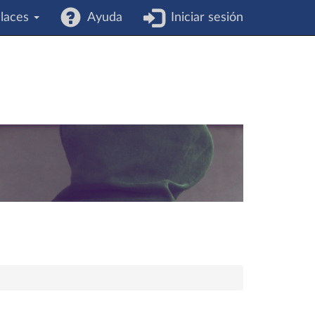
laces
Ayuda
Iniciar sesión