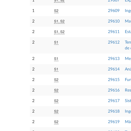
1
29607
Exp
S2
1
29609
Ing
S1, S2
2
29610
Mat
S1, S2
2
29611
Est
S1
2
29612
Ter
de 
S1
2
29613
Me
S1
2
29614
Aná
S2
2
29615
Fun
S2
2
29616
Res
S2
2
29617
Sis
S2
2
29618
Ing
S2
2
29619
Máq