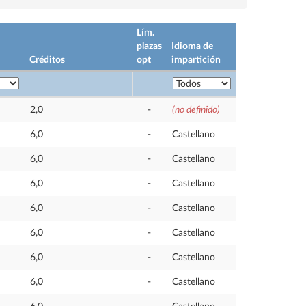
Lím.
plazas
Idioma de
Créditos
opt
impartición
2,0
-
(no definido)
6,0
-
Castellano
6,0
-
Castellano
6,0
-
Castellano
6,0
-
Castellano
6,0
-
Castellano
6,0
-
Castellano
6,0
-
Castellano