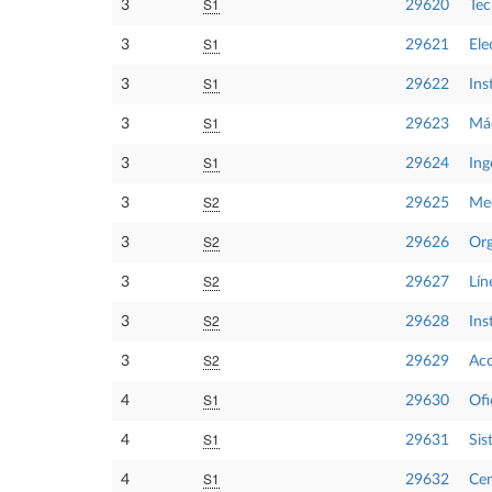
S1
3
29620
Tec
S1
3
29621
Ele
S1
3
29622
Ins
S1
3
29623
Máq
S1
3
29624
Ing
S2
3
29625
Mec
S2
3
29626
Org
S2
3
29627
Lín
S2
3
29628
Ins
S2
3
29629
Acc
S1
4
29630
Ofi
S1
4
29631
Sis
S1
4
29632
Cen