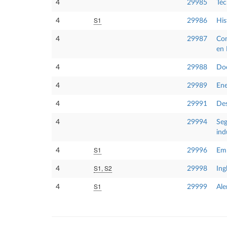
4
29985
Téc
S1
4
29986
His
4
29987
Com
en 
4
29988
Doc
4
29989
Ene
4
29991
Des
4
29994
Seg
ind
S1
4
29996
Emp
S1, S2
4
29998
Ing
S1
4
29999
Ale