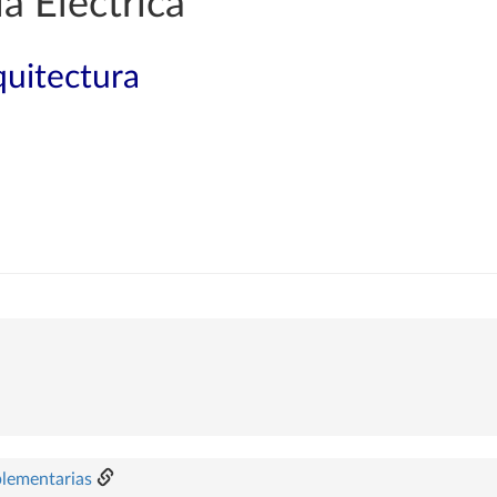
a Eléctrica
quitectura
plementarias