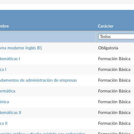
mbre
Carácter
oma moderno Inglés B1
Obligatoria
emáticas I
Formación Básica
ca I
Formación Básica
damentos de administración de empresas
Formación Básica
ormática
Formación Básica
ímica
Formación Básica
emáticas II
Formación Básica
ca II
Formación Básica