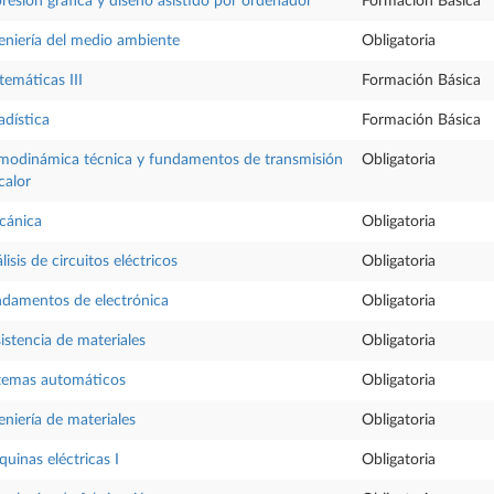
resión gráfica y diseño asistido por ordenador
Formación Básica
eniería del medio ambiente
Obligatoria
emáticas III
Formación Básica
adística
Formación Básica
modinámica técnica y fundamentos de transmisión
Obligatoria
calor
cánica
Obligatoria
lisis de circuitos eléctricos
Obligatoria
damentos de electrónica
Obligatoria
istencia de materiales
Obligatoria
temas automáticos
Obligatoria
eniería de materiales
Obligatoria
uinas eléctricas I
Obligatoria