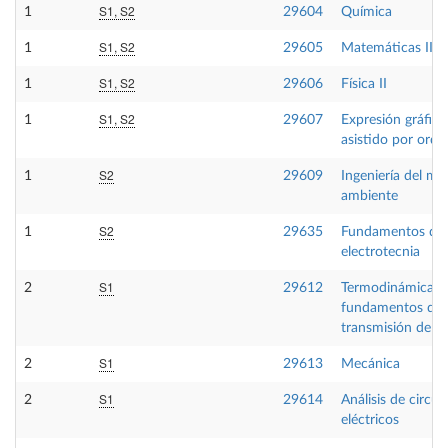
S1, S2
1
29604
Química
S1, S2
1
29605
Matemáticas II
S1, S2
1
29606
Física II
S1, S2
1
29607
Expresión gráfica
asistido por ord
S2
1
29609
Ingeniería del me
ambiente
S2
1
29635
Fundamentos de
electrotecnia
S1
2
29612
Termodinámica té
fundamentos de
transmisión de ca
S1
2
29613
Mecánica
S1
2
29614
Análisis de circui
eléctricos