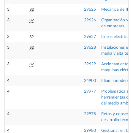
S2
3
29625
Mecánica de flui
S2
3
29626
Organización y di
de empresas
S2
3
29627
Líneas eléctricas
S2
3
29628
Instalaciones eléc
media y alta tens
S2
3
29629
Accionamientos 
máquinas eléctri
4
24900
Idioma moderno 
4
29977
Problemática amb
herramientas de 
del medio ambie
4
29978
Retos y consecue
desarrollo técnic
4
29980
Gestionar en la i