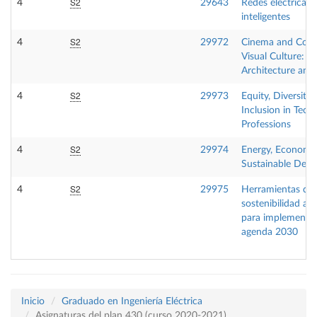
S2
4
29643
Redes eléctricas
inteligentes
S2
4
29972
Cinema and Con
Visual Culture: T
Architecture and 
S2
4
29973
Equity, Diversity
Inclusion in Techn
Professions
S2
4
29974
Energy, Economy
Sustainable Dev
S2
4
29975
Herramientas de
sostenibilidad am
para implementar
agenda 2030
Inicio
Graduado en Ingeniería Eléctrica
Asignaturas del plan 430 (curso 2020-2021)