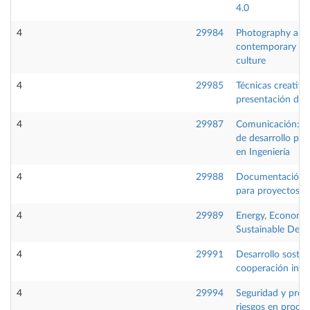
4.0
4
29984
Photography and
contemporary vis
culture
4
29985
Técnicas creativa
presentación de 
4
29987
Comunicación:He
de desarrollo pro
en Ingeniería
4
29988
Documentación g
para proyectos in
4
29989
Energy, Economy
Sustainable Dev
4
29991
Desarrollo sosten
cooperación inte
4
29994
Seguridad y prev
riesgos en proce