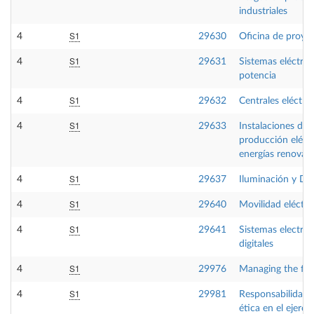
industriales
S1
4
29630
Oficina de proye
S1
4
29631
Sistemas eléctric
potencia
S1
4
29632
Centrales eléctric
S1
4
29633
Instalaciones de
producción eléct
energías renovab
S1
4
29637
Iluminación y D
S1
4
29640
Movilidad eléctri
S1
4
29641
Sistemas electrón
digitales
S1
4
29976
Managing the fir
S1
4
29981
Responsabilidad l
ética en el ejercic