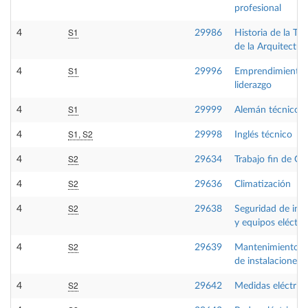
profesional
S1
4
29986
Historia de la Tec
de la Arquitectur
S1
4
29996
Emprendimiento 
liderazgo
S1
4
29999
Alemán técnico
S1, S2
4
29998
Inglés técnico
S2
4
29634
Trabajo fin de Gr
S2
4
29636
Climatización
S2
4
29638
Seguridad de inst
y equipos eléctri
S2
4
29639
Mantenimiento in
de instalaciones a
S2
4
29642
Medidas eléctrica