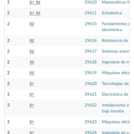
S1, S2
2
29610
Matemáticas III
S1, S2
2
29611
Estadística
S2
2
29615
Fundamentos de
electrónica
S2
2
29616
Resistencia de ma
S2
2
29617
Sistemas automá
S2
2
29618
Ingeniería de mat
S2
2
29619
Máquinas eléctric
S1
3
29620
Tecnologías de fa
S1
3
29621
Electrónica de po
S1
3
29622
Instalaciones eléc
baja tensión
S1
3
29623
Máquinas eléctric
S1
3
29624
Ingeniería de con